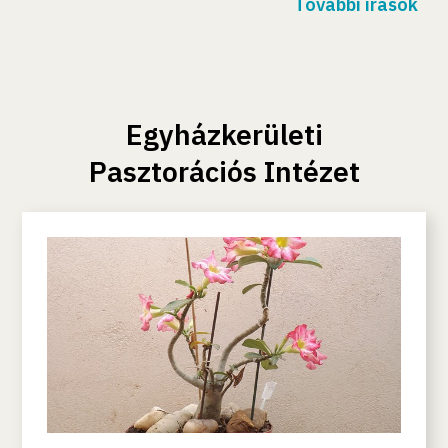
További írások
püspökének hétindító gondolatai.
Egyházkerületi
Pasztorációs Intézet