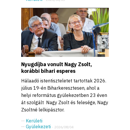
Nyugdíjba vonult Nagy Zsolt,
korábbi bihari esperes
Hálaadó istentiszteletet tartottak 2026.
július 19-én Biharkeresztesen, ahol a
helyi református gyülekezetben 23 éven
át szolgált Nagy Zsolt és felesége, Nagy
Zsoltné lelkipásztor.
--
Kerületi
--
Gyülekezeti
- 2026/08/04