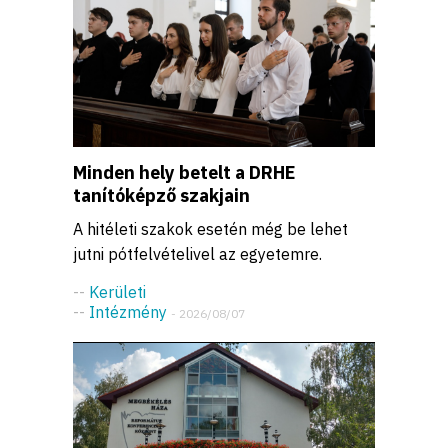
Minden hely betelt a DRHE
tanítóképző szakjain
A hitéleti szakok esetén még be lehet
jutni pótfelvételivel az egyetemre.
--
Kerületi
--
Intézmény
- 2026/08/07