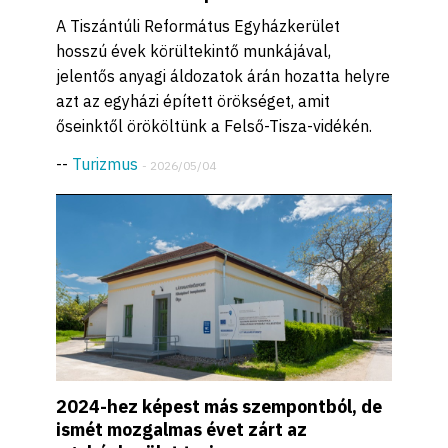
A Tiszántúli Református Egyházkerület
hosszú évek körültekintő munkájával,
jelentős anyagi áldozatok árán hozatta helyre
azt az egyházi épített örökséget, amit
őseinktől örököltünk a Felső-Tisza-vidékén.
--
Turizmus
- 2026/05/04
2024-hez képest más szempontból, de
ismét mozgalmas évet zárt az