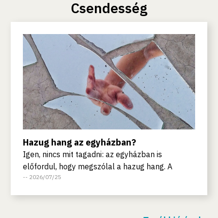
Csendesség
Hazug hang az egyházban?
Igen, nincs mit tagadni: az egyházban is
előfordul, hogy megszólal a hazug hang. A
-- 2026/07/25
beszéd sokszor méltatlan eszközzé válik. Mikor
kevés az isteni beszéd a gyülekezetben, akkor
ott megsokasodik az emberi beszéd. Fekete
Károly, a Tiszántúli Református Egyházkerület