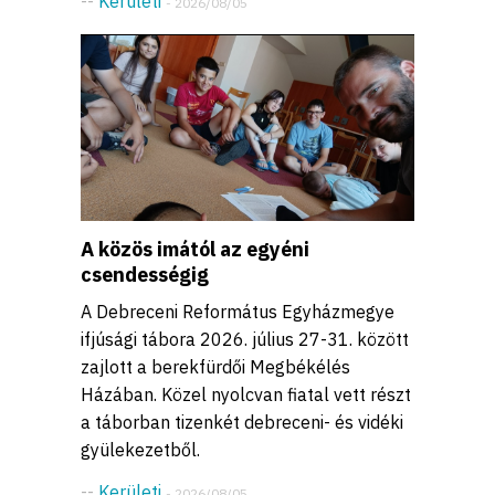
--
Kerületi
- 2026/08/05
A közös imától az egyéni
csendességig
A Debreceni Református Egyházmegye
ifjúsági tábora 2026. július 27-31. között
zajlott a berekfürdői Megbékélés
Házában. Közel nyolcvan fiatal vett részt
a táborban tizenkét debreceni- és vidéki
gyülekezetből.
--
Kerületi
- 2026/08/05