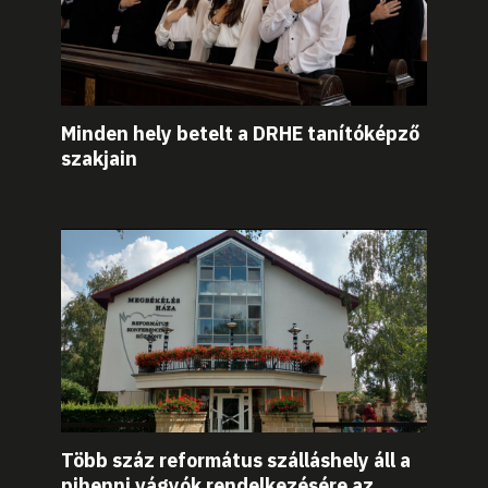
Minden hely betelt a DRHE tanítóképző
szakjain
Több száz református szálláshely áll a
pihenni vágyók rendelkezésére az