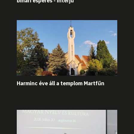
bihari esperes - interjú
Harminc éve áll a templom Martfűn