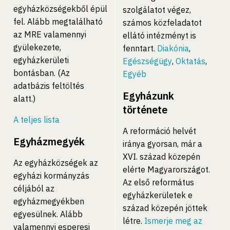
egyházközségekből épül
szolgálatot végez,
fel. Alább megtalálható
számos közfeladatot
az MRE valamennyi
ellátó intézményt is
gyülekezete,
fenntart.
Diakónia
,
egyházkerületi
Egészségügy
,
Oktatás
,
bontásban. (Az
Egyéb
adatbázis feltöltés
Egyházunk
alatt.)
története
A teljes lista
A reformáció helvét
Egyházmegyék
iránya gyorsan, már a
XVI. század közepén
Az egyházközségek az
elérte Magyarországot.
egyházi kormányzás
Az első református
céljából az
egyházkerületek e
egyházmegyékben
század közepén jöttek
egyesülnek. Alább
létre.
Ismerje meg az
valamennyi esperesi