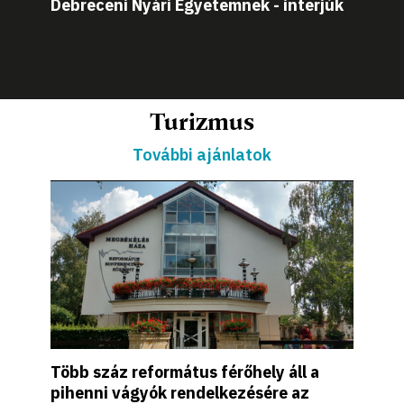
Debreceni Nyári Egyetemnek - interjúk
Turizmus
További ajánlatok
Több száz református férőhely áll a
pihenni vágyók rendelkezésére az