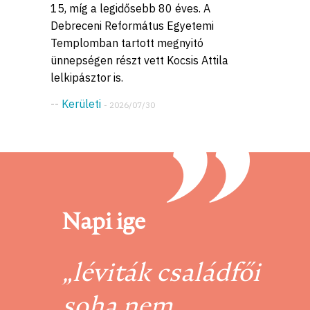
15, míg a legidősebb 80 éves. A
Debreceni Református Egyetemi
Templomban tartott megnyitó
ünnepségen részt vett Kocsis Attila
lelkipásztor is.
--
Kerületi
- 2026/07/30
Napi ige
„léviták családfői
soha nem