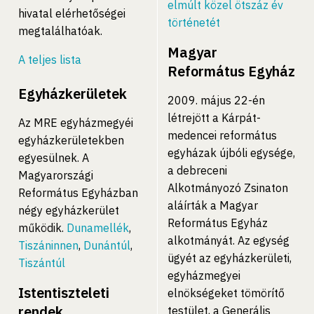
elmúlt közel ötszáz év
hivatal elérhetőségei
történetét
megtalálhatóak.
Magyar
A teljes lista
Református Egyház
Egyházkerületek
2009. május 22-én
létrejött a Kárpát-
Az MRE egyházmegyéi
medencei református
egyházkerületekben
egyházak újbóli egysége,
egyesülnek. A
a debreceni
Magyarországi
Alkotmányozó Zsinaton
Református Egyházban
aláírták a Magyar
négy egyházkerület
Református Egyház
működik.
Dunamellék
,
alkotmányát. Az egység
Tiszáninnen
,
Dunántúl
,
ügyét az egyházkerületi,
Tiszántúl
egyházmegyei
Istentiszteleti
elnökségeket tömörítő
rendek
testület, a Generális