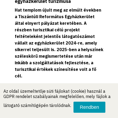
egyházkerület turizmusa
Hat templom újult meg az elmúlt években
a Tiszántúli Református Egyházkerület
által elnyert pályázat keretében. A
részben turisztikai célú projekt
feltételeként jelentős látogatószámot
vállalt az egyházkerület 2024-re, amely
sikerrel teljesült is. 2025-ben a helyszínek
széleskörű megismertetése után már
inkább a szolgáltatások fejlesztése, a
turisztikai értékek színesítése volt a fő
cél.
--
Turizmus
- 2026/01/02
Az oldal üzemeltetője süti fájlokat (cookie) használ a
GDPR rendelet szabályainak megfelelően, mely fájlok a
látogató számítógépén tárolódnak.
Rendben