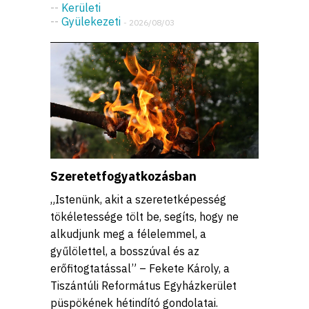
--
Kerületi
--
Gyülekezeti
- 2026/08/03
Szeretetfogyatkozásban
„Istenünk, akit a szeretetképesség
tökéletessége tölt be, segíts, hogy ne
alkudjunk meg a félelemmel, a
gyűlölettel, a bosszúval és az
erőfitogtatással” – Fekete Károly, a
Tiszántúli Református Egyházkerület
püspökének hétindító gondolatai.