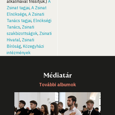
alkalmával frissítjük.)
A
Zsinat tagjai
,
A Zsinat
Elnöksége
,
A Zsinati
Tanács tagjai
,
Elnökségi
Tanács
,
Zsinati
szakbizottságok
,
Zsinati
Hivatal
,
Zsinati
Bíróság
,
Közegyházi
intézmények
Médiatár
További albumok