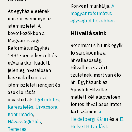
Konvent munkálja.
A
Az egyház életének
magyar református
ünnepi eseménye az
egységről bővebben
istentisztelet. A
Hitvallásaink
következőkben a
Magyarországi
Református hitünk egyik
Református Egyház
fő sarokpontja a
1985-ben elkészült és
hitvallásosság.
ugyanakkor kiadott,
Hitvallások azért
jelenleg hivatalosan
születnek, mert van élő
használatban levő
hit. Egyházunk az
istentiszteleti rendjeit és
Apostoli Hitvallás
azok leírását
mellett két alapvetően
olvashatják.
Igehirdetés
,
fontos hitvallásos iratot
Keresztelés
,
Úrvacsora
,
tart számon:
a
Konfirmáció
,
Heidelbergi Kátét
és a
II.
Házasságkötés
,
Helvét Hitvallást
.
Temetés