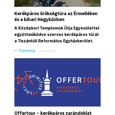
Kerékpáros örökségtúra az Érmelléken
és a bihari Hegyközben
A Középkori Templomok Útja Egyesülettel
együttműködve szervez kerékpáros túrát
a Tiszántúli Református Egyházkerület.
--
Turizmus
- 2026/07/07
Offertour – kerékpáros zarándoklat