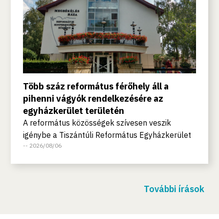
Több száz református férőhely áll a
pihenni vágyók rendelkezésére az
egyházkerület területén
A református közösségek szívesen veszik
igénybe a Tiszántúli Református Egyházkerület
-- 2026/08/06
területén lévő, egyházi kézben működő
szálláshelyeket, de ma már a világi vendégek is
gyakran választják ezeket az üdülőket és
vendégházakat. Erről beszélt az Európa
További írások
Rádióban az egyházkerület turisztikai
szakértője.