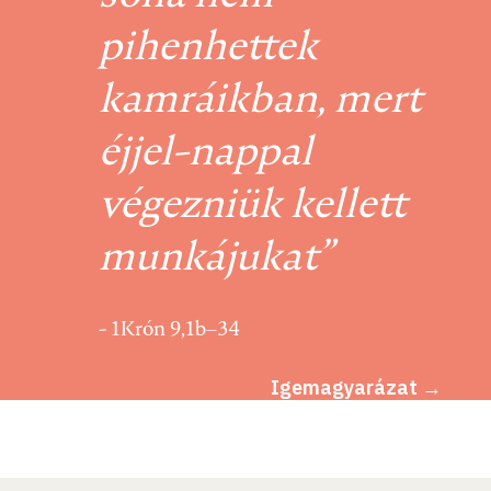
pihenhettek
kamráikban, mert
éjjel-nappal
végezniük kellett
munkájukat”
- 1Krón 9,1b–34
Igemagyarázat →