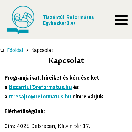
Tiszántúli Református
Egyházkerület
Főoldal
Kapcsolat
Kapcsolat
Programjaikat, híreiket és
kérdéseiket
a
tiszantul@reformatus.hu
és
a
ttresajto@reformatus.hu
címre várjuk.
Elérhetőségünk:
Cím: 4026 Debrecen, Kálvin tér 17.