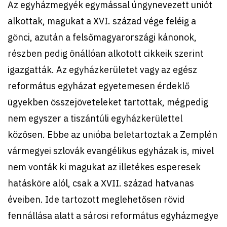
Az egyházmegyék egymással úngynevezett uniót
alkottak, magukat a XVI. század vége feléig a
gönci, azután a felsőmagyarországi kánonok,
részben pedig önállóan alkotott cikkeik szerint
igazgatták. Az egyházkerületet vagy az egész
református egyházat egyetemesen érdeklő
ügyekben összejöveteleket tartottak, mégpedig
nem egyszer a tiszántúli egyházkerülettel
közösen. Ebbe az unióba beletartoztak a Zemplén
vármegyei szlovák evangélikus egyházak is, mivel
nem vonták ki magukat az illetékes esperesek
hatásköre alól, csak a XVII. század hatvanas
éveiben. Ide tartozott meglehetősen rövid
fennállása alatt a sárosi református egyházmegye