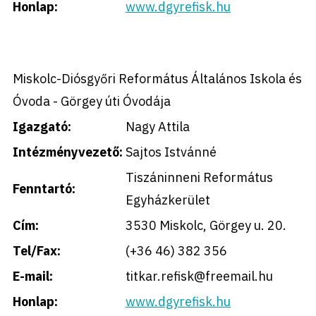
Honlap:
www.dgyrefisk.hu
Miskolc-Diósgyőri Református Általános Iskola és
Óvoda - Görgey úti Óvodája
Igazgató:
Nagy Attila
Intézményvezető:
Sajtos Istvánné
Tiszáninneni Református
Fenntartó:
Egyházkerület
Cím:
3530 Miskolc, Görgey u. 20.
Tel/Fax:
(+36 46) 382 356
E-mail:
titkar.refisk@freemail.hu
Honlap:
www.dgyrefisk.hu