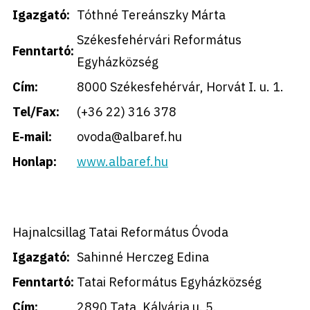
Igazgató:
Tóthné Tereánszky Márta
Székesfehérvári Református
Fenntartó:
Egyházközség
Cím:
8000 Székesfehérvár, Horvát I. u. 1.
Tel/Fax:
(+36 22) 316 378
E-mail:
ovoda@albaref.hu
Honlap:
www.albaref.hu
Hajnalcsillag Tatai Református Óvoda
Igazgató:
Sahinné Herczeg Edina
Fenntartó:
Tatai Református Egyházközség
Cím:
2890 Tata, Kálvária u. 5.