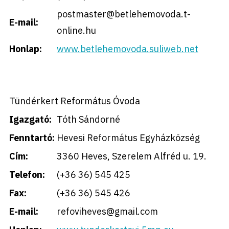
postmaster@betlehemovoda.t-
E-mail:
online.hu
Honlap:
www.betlehemovoda.suliweb.net
Tündérkert Református Óvoda
Igazgató:
Tóth Sándorné
Fenntartó:
Hevesi Református Egyházközség
Cím:
3360 Heves, Szerelem Alfréd u. 19.
Telefon:
(+36 36) 545 425
Fax:
(+36 36) 545 426
E-mail:
refoviheves@gmail.com