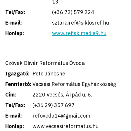
13.
Tel/Fax:
(+36 72) 579 224
E-mail:
sztarairef@siklosref.hu
Honlap:
www.refisk.media9.hu
Czövek Olivér Református Óvoda
Igazgató:
Pete Jánosné
Fenntartó:
Vecsési Református Egyházközség
Cím:
2220 Vecsés, Árpád u. 6.
Tel/Fax:
(+36 29) 357 697
E-mail:
refovoda14@gmail.com
Honlap:
www.vecsesireformatus.hu