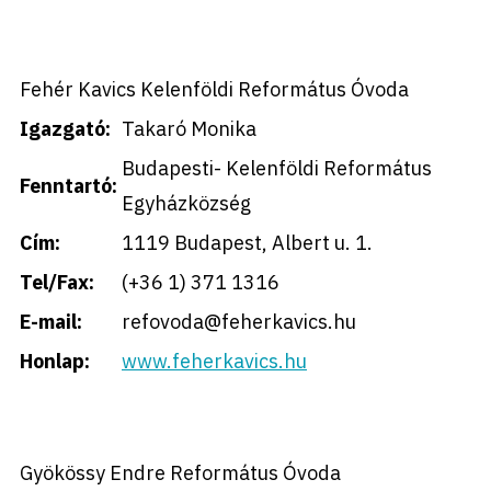
Fehér Kavics Kelenföldi Református Óvoda
Igazgató:
Takaró Monika
Budapesti- Kelenföldi Református
Fenntartó:
Egyházközség
Cím:
1119 Budapest, Albert u. 1.
Tel/Fax:
(+36 1) 371 1316
E-mail:
refovoda@feherkavics.hu
Honlap:
www.feherkavics.hu
Gyökössy Endre Református Óvoda