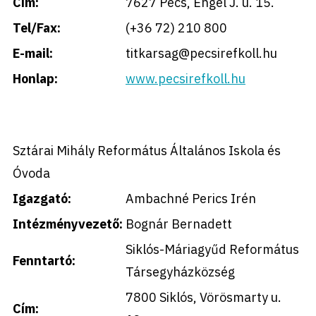
Cím:
7627 Pécs, Engel J. u. 15.
Tel/Fax:
(+36 72) 210 800
E-mail:
titkarsag@pecsirefkoll.hu
Honlap:
www.pecsirefkoll.hu
Sztárai Mihály Református Általános Iskola és
Óvoda
Igazgató:
Ambachné Perics Irén
Intézményvezető:
Bognár Bernadett
Siklós-Máriagyűd Református
Fenntartó:
Társegyházközség
7800 Siklós, Vörösmarty u.
Cím: