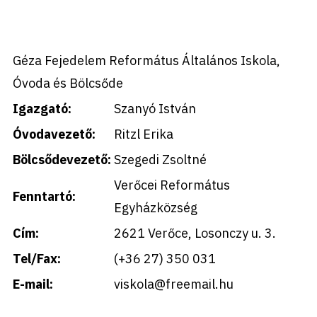
Géza Fejedelem Református Általános Iskola,
Óvoda és Bölcsőde
Igazgató:
Szanyó István
Óvodavezető:
Ritzl Erika
Bölcsődevezető:
Szegedi Zsoltné
Verőcei Református
Fenntartó:
Egyházközség
Cím:
2621 Verőce, Losonczy u. 3.
Tel/Fax:
(+36 27) 350 031
E-mail:
viskola@freemail.hu