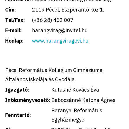
Cím:
2119 Pécel, Eszperantó köz 1.
Tel/Fax:
(+36 28) 452 007
E-mail:
harangvirag@invitel.hu
Honlap:
www.harangviragovi.hu
Pécsi Református Kollégium Gimnáziuma,
Általános iskolája és Óvodája
Igazgató:
Kutasné Kovács Éva
Intézményvezető:
Babocsánné Katona Ágnes
Baranyai Református
Fenntartó:
Egyházmegye