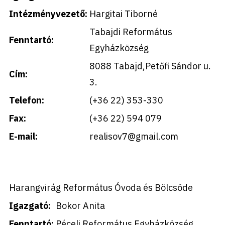
Intézményvezető:
Hargitai Tiborné
Tabajdi Református
Fenntartó:
Egyházközség
8088 Tabajd,Petőfi Sándor u.
Cím:
3.
Telefon:
(+36 22) 353-330
Fax:
(+36 22) 594 079
E-mail:
realisov7@gmail.com
Harangvirág Református Óvoda és Bölcsöde
Igazgató:
Bokor Anita
Fenntartó:
Péceli Református Egyházközség