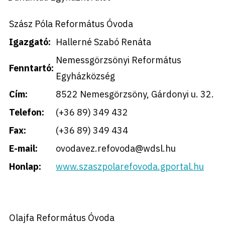
Szász Póla Református Óvoda
Igazgató:
Hallerné Szabó Renáta
Nemessgörzsönyi Református
Fenntartó:
Egyházközség
Cím:
8522 Nemesgörzsöny, Gárdonyi u. 32.
Telefon:
(+36 89) 349 432
Fax:
(+36 89) 349 434
E-mail:
ovodavez.refovoda@wdsl.hu
Honlap:
www.szaszpolarefovoda.gportal.hu
Olajfa Református Óvoda