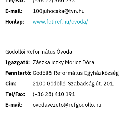
Tel/Fax:
(+36 27) 360 733
E-mail:
100juhocska@tvn.hu
Honlap:
www.fotiref.hu/ovoda/
Gödöllői Református Óvoda
Igazgató:
Zászkaliczky Móricz Dóra
Fenntartó:
Gödöllői Református Egyházközség
Cím:
2100 Gödöllő, Szabadság út. 201.
Tel/Fax:
(+36 28) 410 191
E-mail:
ovodavezeto@refgodollo.hu