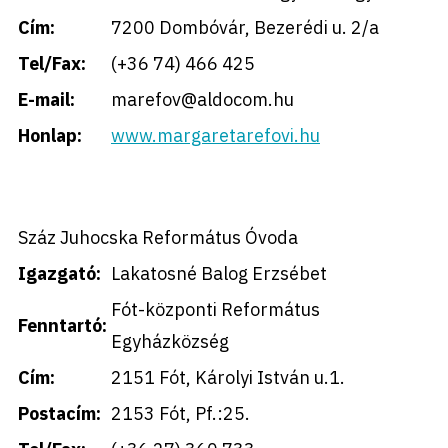
Cím:
7200 Dombóvár, Bezerédi u. 2/a
Tel/Fax:
(+36 74) 466 425
E-mail:
marefov@aldocom.hu
Honlap:
www.margaretarefovi.hu
Száz Juhocska Református Óvoda
Igazgató:
Lakatosné Balog Erzsébet
Fót-központi Református
Fenntartó:
Egyházközség
Cím:
2151 Fót, Károlyi István u.1.
Postacím:
2153 Fót, Pf.:25.