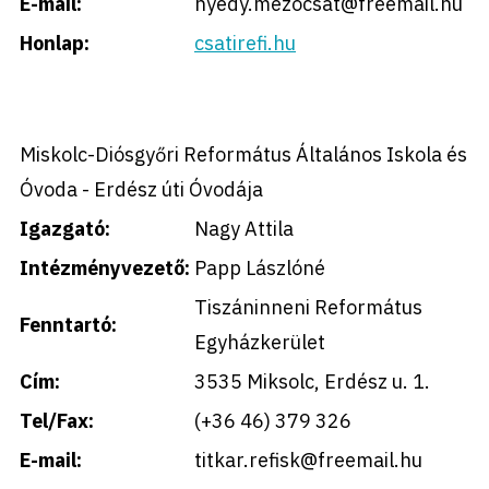
E-mail:
nyedy.mezocsat@freemail.hu
Honlap:
csatirefi.hu
Miskolc-Diósgyőri Református Általános Iskola és
Óvoda - Erdész úti Óvodája
Igazgató:
Nagy Attila
Intézményvezető:
Papp Lászlóné
Tiszáninneni Református
Fenntartó:
Egyházkerület
Cím:
3535 Miksolc, Erdész u. 1.
Tel/Fax:
(+36 46) 379 326
E-mail:
titkar.refisk@freemail.hu