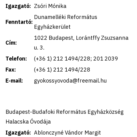
Igazgató:
Zsóri Mónika
Dunamelléki Református
Fenntartó:
Egyházkerület
1022 Budapest, Lorántffy Zsuzsanna
Cím:
u. 3.
Telefon:
(+36 1) 212 1494/228; 201 2039
Fax:
(+36 1) 212 1494/228
E-mail:
gyokossyovoda@freemail.hu
Budapest-Budafoki Református Egyházközség
Halacska Óvodája
Igazgató:
Ablonczyné Vándor Margit