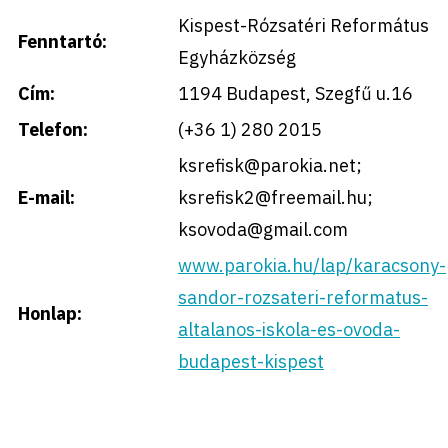
Kispest-Rózsatéri Református
Fenntartó:
Egyházközség
Cím:
1194 Budapest, Szegfű u.16
Telefon:
(+36 1) 280 2015
ksrefisk@parokia.net;
E-mail:
ksrefisk2@freemail.hu;
ksovoda@gmail.com
www.parokia.hu/lap/karacsony-
sandor-rozsateri-reformatus-
Honlap:
altalanos-iskola-es-ovoda-
budapest-kispest