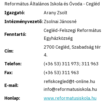
Református Általános Iskola és Óvoda - Cegléd
Igazgató:
Arany Zsolt
Intézményvezető:
Zsolnai Jánosné
Cegléd-Felszegi Református
Fenntartó:
Egyházközség
2700 Cegléd, Szabadság tér
Cím:
4.
Telefon:
(+36 53) 311 973; 311 963
Fax:
(+36 53) 311 963
refiskcegled@t-online.hu
E-mail:
info@reformatusiskola.hu
Honlap:
www.reformatusiskola.hu