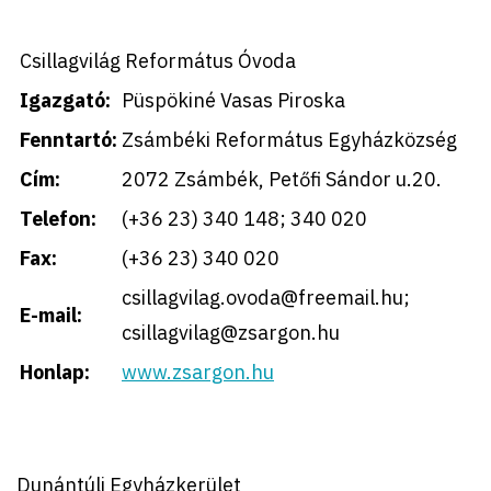
Csillagvilág Református Óvoda
Igazgató:
Püspökiné Vasas Piroska
Fenntartó:
Zsámbéki Református Egyházközség
Cím:
2072 Zsámbék, Petőfi Sándor u.20.
Telefon:
(+36 23) 340 148; 340 020
Fax:
(+36 23) 340 020
csillagvilag.ovoda@freemail.hu;
E-mail:
csillagvilag@zsargon.hu
Honlap:
www.zsargon.hu
Dunántúli Egyházkerület