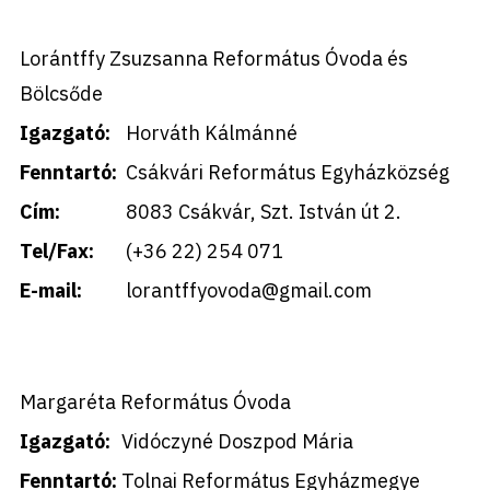
Lorántffy Zsuzsanna Református Óvoda és
Bölcsőde
Igazgató:
Horváth Kálmánné
Fenntartó:
Csákvári Református Egyházközség
Cím:
8083 Csákvár, Szt. István út 2.
Tel/Fax:
(+36 22) 254 071
E-mail:
lorantffyovoda@gmail.com
Margaréta Református Óvoda
Igazgató:
Vidóczyné Doszpod Mária
Fenntartó:
Tolnai Református Egyházmegye