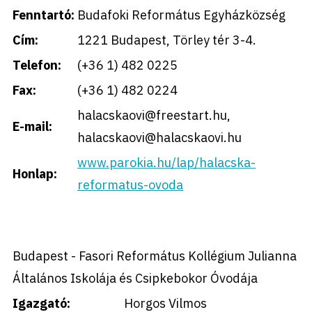
Fenntartó:
Budafoki Református Egyházközség
Cím:
1221 Budapest, Törley tér 3-4.
Telefon:
(+36 1) 482 0225
Fax:
(+36 1) 482 0224
halacskaovi@freestart.hu,
E-mail:
halacskaovi@halacskaovi.hu
www.parokia.hu/lap/halacska-
Honlap:
reformatus-ovoda
Budapest - Fasori Református Kollégium Julianna
Általános Iskolája és Csipkebokor Óvodája
Igazgató:
Horgos Vilmos