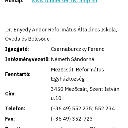
Honlap:
www.tunderkertovi.5mp.eu
Dr. Enyedy Andor Református Általános Iskola,
Óvoda és Bölcsőde
Igazgató:
Csernaburczky Ferenc
Intézményvezető:
Németh Sándorné
Mezőcsáti Református
Fenntartó:
Egyházközség
3450 Mezőcsát, Szent István
Cím:
u.10.
Telefon:
(+36 49) 552 235; 552 234
Fax:
(+36 49) 352-723