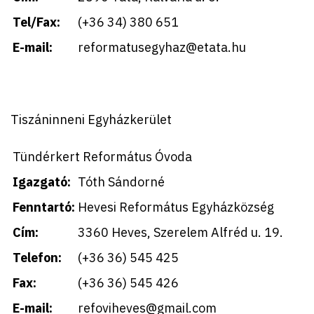
Tel/Fax:
(+36 34) 380 651
E-mail:
reformatusegyhaz@etata.hu
Tiszáninneni Egyházkerület
Tündérkert Református Óvoda
Igazgató:
Tóth Sándorné
Fenntartó:
Hevesi Református Egyházközség
Cím:
3360 Heves, Szerelem Alfréd u. 19.
Telefon:
(+36 36) 545 425
Fax:
(+36 36) 545 426
E-mail:
refoviheves@gmail.com