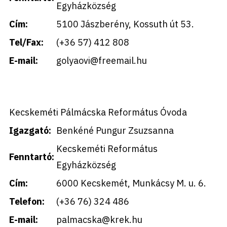
Egyházközség
Cím:
5100 Jászberény, Kossuth út 53.
Tel/Fax:
(+36 57) 412 808
E-mail:
golyaovi@freemail.hu
Kecskeméti Pálmácska Református Óvoda
Igazgató:
Benkéné Pungur Zsuzsanna
Kecskeméti Református
Fenntartó:
Egyházközség
Cím:
6000 Kecskemét, Munkácsy M. u. 6.
Telefon:
(+36 76) 324 486
E-mail:
palmacska@krek.hu