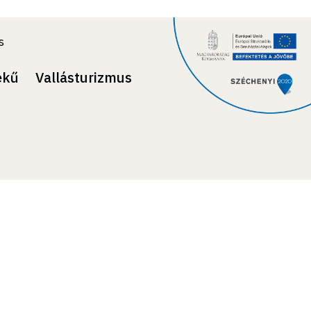
s
ekű
Vallásturizmus