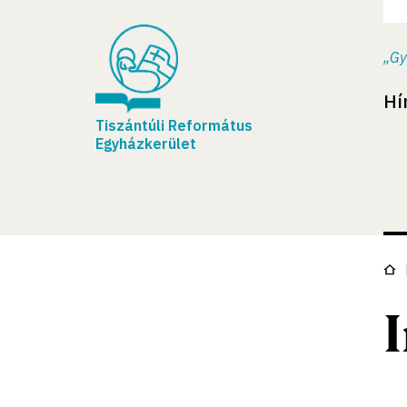
„Gy
Hí
Tiszántúli Református
Egyházkerület