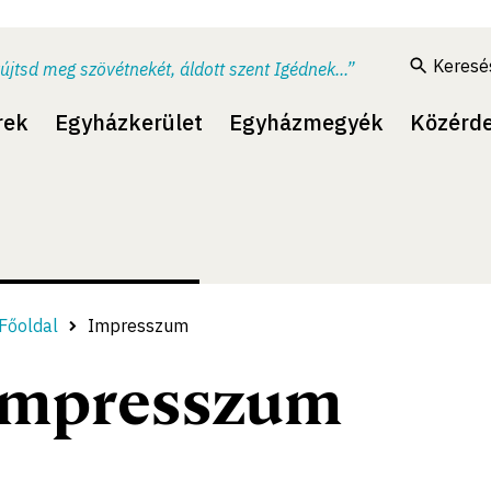
Keresé
újtsd meg szövétnekét, áldott szent Igédnek...”
rek
Egyházkerület
Egyházmegyék
Közérd
Főoldal
Impresszum
Impresszum