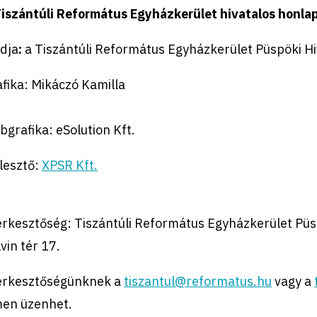
Tiszántúli Református Egyházkerület hivatalos honla
dja
:
a Tiszántúli Református Egyházkerület Püspöki Hi
fika: Mikáczó Kamilla
grafika: eSolution Kft.
lesztő:
XPSR Kft.
erkesztőség: Tiszántúli Református Egyházkerület Püs
vin tér 17.
erkesztőségünknek a
tiszantul@reformatus.hu
vagy a
men üzenhet.