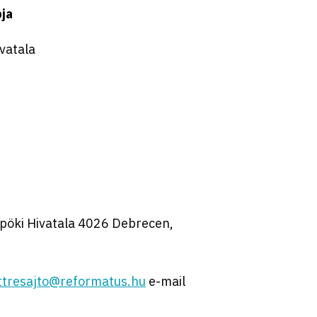
pja
vatala
pöki Hivatala 4026 Debrecen,
ttresajto@reformatus.hu
e-mail