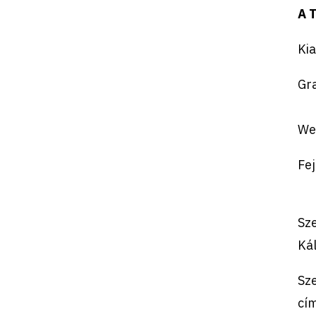
A 
Kia
Gra
Web
Fej
Sz
Kál
Sz
cí