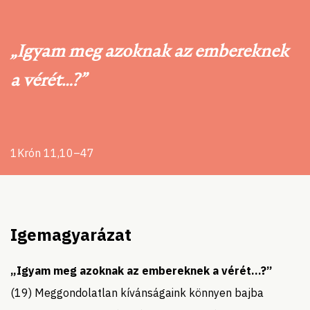
„Igyam meg azoknak az embereknek
a vérét…?”
1Krón 11,10–47
Igemagyarázat
„Igyam meg azoknak az embereknek a vérét…?”
(19) Meggondolatlan kívánságaink könnyen bajba