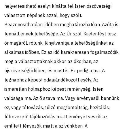
helyettesíthető esélyt kínálta fel Isten ószövetségi
választott népének azzal, hogy szólt.
Beazonosíthatóan, időben meghatározhatóan. Azóta is
fennáll ennek lehetősége. Az Úr szól. Kijelentést tesz
önmagáról, rólunk. Kinyilvánítja a lehetőségünket az
alkalmas időben. Ez az idő karakteresen fogalmazódik
meg a választottaknak akkor, az ókorban, az
újszövetségi időben, és most is. Ez pedig a ma. A
tegnaphoz képest odaajándékozott esély. Az
ismeretlen holnaphoz képest reménység. Isten
valósága ma. Az ő szava ma. Vagy érvényesül bennünk
ez, vagy tétovázás, túlzó megfontoltság, hezitálás,
félrevezető tájékozódás miatt érvényét veszíti az
említett tényezők miatt a szívünkben. A