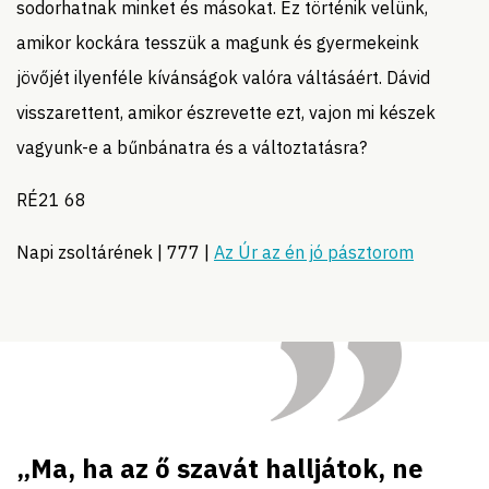
sodorhatnak minket és másokat. Ez történik velünk,
amikor kockára tesszük a magunk és gyermekeink
jövőjét ilyenféle kívánságok valóra váltásáért. Dávid
visszarettent, amikor észrevette ezt, vajon mi készek
vagyunk-e a bűnbánatra és a változtatásra?
RÉ21 68
Napi zsoltárének | 777 |
Az Úr az én jó pásztorom
„Ma, ha az ő szavát halljátok, ne