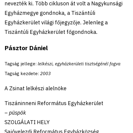
nevezték ki. Több cikluson át volt a Nagykunsági
Egyházmegye gondnoka, a Tiszántúli
Egyházkerület világi főjegyzője. Jelenleg a
Tiszántúli Egyházkerület főgondnoka.
Pásztor Dániel
Tagság jellege:
lelkészi, egyházkerületi tisztségénél fogva
Tagság kezdete:
2003
A Zsinat lelkészi alelnöke
Tiszáninneni Református Egyházkerület
–
püspök
SZOLGÁLATI HELY
Sajóvelezdi Református Egyházközség