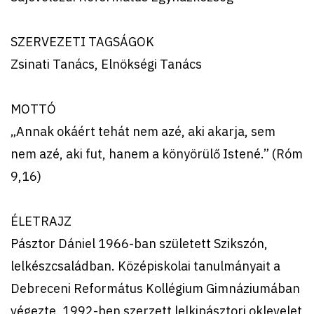
SZERVEZETI TAGSÁGOK
Zsinati Tanács, Elnökségi Tanács
MOTTÓ
„Annak okáért tehát nem azé, aki akarja, sem
nem azé, aki fut, hanem a könyörülő Istené.” (Róm
9,16)
ÉLETRAJZ
Pásztor Dániel 1966-ban született Szikszón,
lelkészcsaládban. Középiskolai tanulmányait a
Debreceni Református Kollégium Gimnáziumában
végezte. 1992-ben szerzett lelkipásztori oklevelet