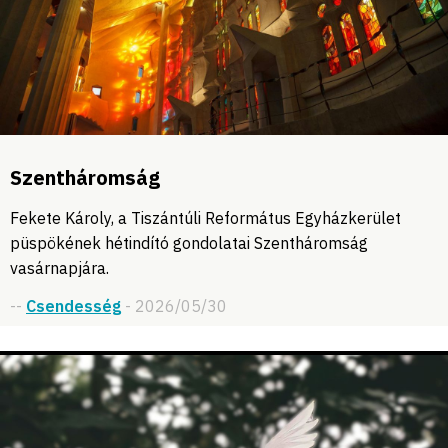
Szentháromság
Fekete Károly, a Tiszántúli Református Egyházkerület
püspökének hétindító gondolatai Szentháromság
vasárnapjára.
--
Csendesség
- 2026/05/30