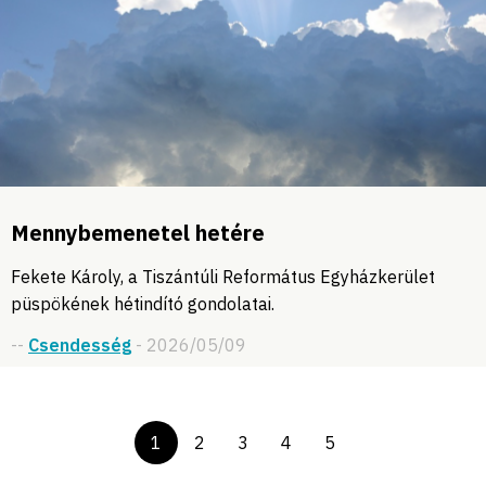
Mennybemenetel hetére
Fekete Károly, a Tiszántúli Református Egyházkerület
püspökének hétindító gondolatai.
--
Csendesség
- 2026/05/09
1
2
3
4
5