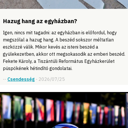
Hazug hang az egyházban?
Igen, nincs mit tagadni: az egyházban is előfordul, hogy
megszólal a hazug hang. A beszéd sokszor méltatlan
eszközzé válik. Mikor kevés az isteni beszéd a
gyülekezetben, akkor ott megsokasodik az emberi beszéd.
Fekete Károly, a Tiszántúli Református Egyházkerület
püspökének hétindító gondolatai.
--
Csendesség
- 2026/07/25