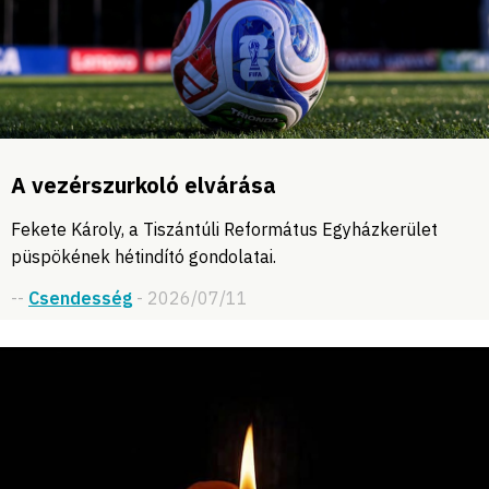
A vezérszurkoló elvárása
Fekete Károly, a Tiszántúli Református Egyházkerület
püspökének hétindító gondolatai.
--
Csendesség
- 2026/07/11