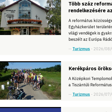
Több száz reformá
rendelkezésére az
A református közössége
Egyházkerület területé
világi vendégek is gyak
beszélt az Európa Rádió
--
Turizmus
- 2026/08
Kerékpáros öröksé
A Középkori Templomok
a Tiszántúli Református
--
Turizmus
- 2026/07