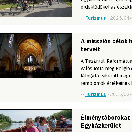
érdeklődőket az északk
--
Turizmus
- 2025/04
A missziós célok 
terveit
A Tiszántúli Reformátu
valósította meg Religio e
látogatót sikerült megm
templomok értékeinek 
--
Turizmus
- 2025/02
Élménytáborokat 
Egyházkerület