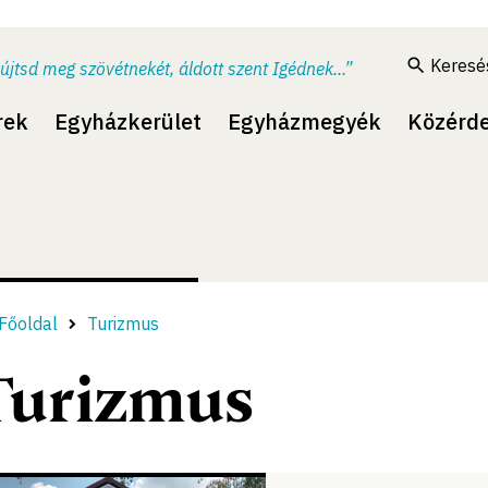
Keresé
újtsd meg szövétnekét, áldott szent Igédnek...”
rek
Egyházkerület
Egyházmegyék
Közérd
Főoldal
Turizmus
Turizmus