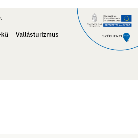
s
ekű
Vallásturizmus