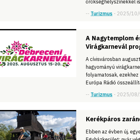
örökséghelyszínekkel i
--
Turizmus
- 2025/10
A Nagytemplom és
Virágkarnevál pro
A cívisvárosban augus
hagyományú virágkarnev
folyamatosak, ezekhez 
Európa Rádió összeállí
--
Turizmus
- 2025/08
Kerékpáros zaránd
Ebben az évben új, egye
Egyházkerület: nyár vég