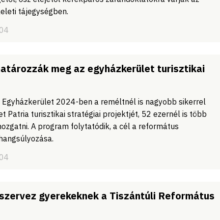
eleti tájegységben.
/04
határozzák meg az egyházkerület turisztikai
s Egyházkerület 2024-ben a reméltnél is nagyobb sikerrel
t Patria turisztikai stratégiai projektjét, 52 ezernél is több
ozgatni. A program folytatódik, a cél a református
hangsúlyozása.
/04
szervez gyerekeknek a Tiszántúli Református