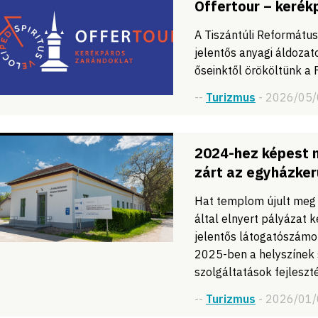
Offertour – kerék
A Tiszántúli Reformátu
jelentős anyagi áldozat
őseinktől örököltünk a 
--
Turizmus
- 2026/05
2024-hez képest 
zárt az egyházker
Hat templom újult meg 
által elnyert pályázat k
jelentős látogatószámot 
2025-ben a helyszínek 
szolgáltatások fejlesztés
--
Turizmus
- 2026/01