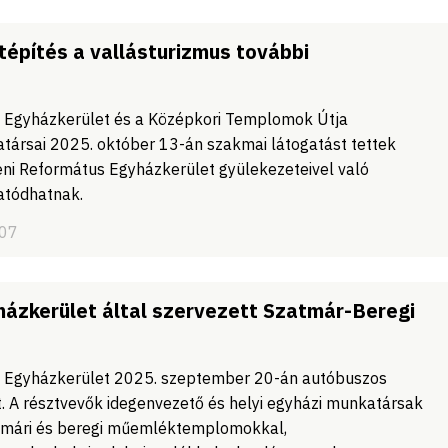
építés a vallásturizmus további
s Egyházkerület és a Középkori Templomok Útja
ársai 2025. október 13-án szakmai látogatást tettek
eni Református Egyházkerület gyülekezeteivel való
atódhatnak.
/07
yházkerület által szervezett Szatmár-Beregi
s Egyházkerület 2025. szeptember 20-án autóbuszos
. A résztvevők idegenvezető és helyi egyházi munkatársak
mári és beregi műemléktemplomokkal,