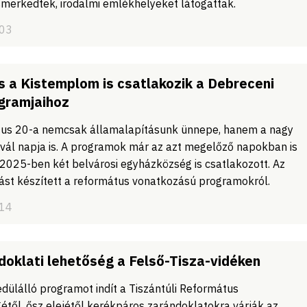
smerkedtek, irodalmi emlékhelyeket látogattak.
/03
 a Kistemplom is csatlakozik a Debreceni
gramjaihoz
ztus 20-a nemcsak államalapításunk ünnepe, hanem a nagy
ál napja is. A programok már az azt megelőző napokban is
2025-ben két belvárosi egyházközség is csatlakozott. Az
tást készített a református vonatkozású programokról.
/14
oklati lehetőség a Felső-Tisza-vidéken
dülálló programot indít a Tiszántúli Református
étől, ősz elejétől kerékpáros zarándoklatokra várják az