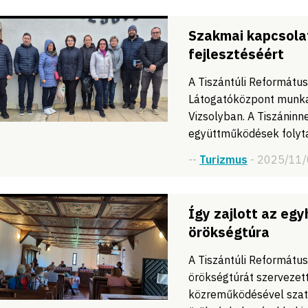
Szakmai kapcsolat
fejlesztéséért
A Tiszántúli Reformátu
Látogatóközpont munkat
Vizsolyban. A Tiszáninn
együttműködések folyt
--
Turizmus
- 2025/11
Így zajlott az eg
örökségtúra
A Tiszántúli Reformátu
örökségtúrát szervezett
közreműködésével szat