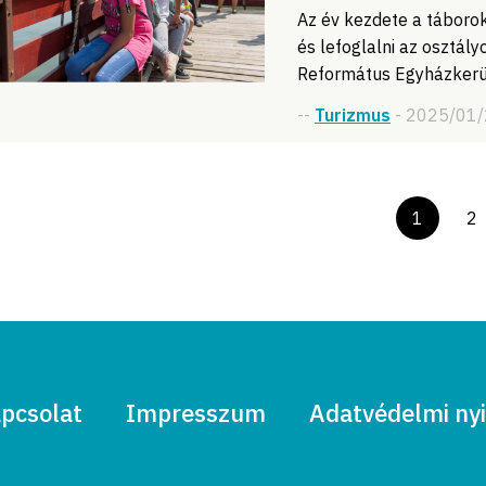
Az év kezdete a táborok
és lefoglalni az osztál
Református Egyházkerül
--
Turizmus
- 2025/01
1
2
pcsolat
Impresszum
Adatvédelmi nyi