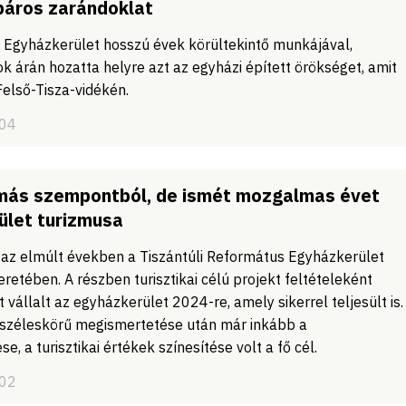
páros zarándoklat
s Egyházkerület hosszú évek körültekintő munkájával,
ok árán hozatta helyre azt az egyházi épített örökséget, amit
Felső-Tisza-vidékén.
/04
más szempontból, de ismét mozgalmas évet
ület turizmusa
az elmúlt években a Tiszántúli Református Egyházkerület
eretében. A részben turisztikai célú projekt feltételeként
vállalt az egyházkerület 2024-re, amely sikerrel teljesült is.
széleskörű megismertetése után már inkább a
e, a turisztikai értékek színesítése volt a fő cél.
/02