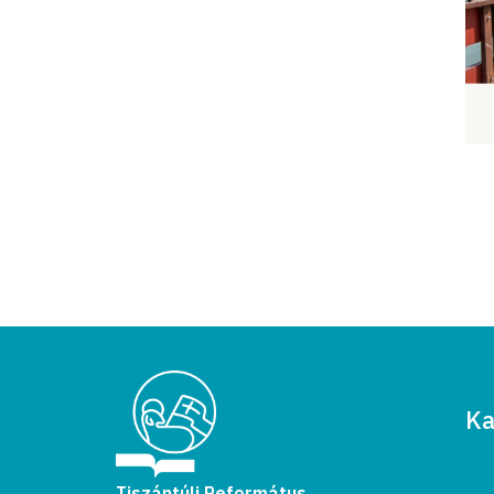
Ka
Tiszántúli Református