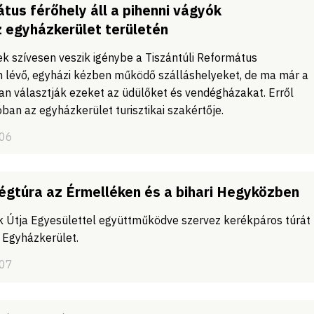
tus férőhely áll a pihenni vágyók
 egyházkerület területén
k szívesen veszik igénybe a Tiszántúli Református
n lévő, egyházi kézben működő szálláshelyeket, de ma már a
ran választják ezeket az üdülőket és vendégházakat. Erről
ban az egyházkerület turisztikai szakértője.
/06
gtúra az Érmelléken és a bihari Hegyközben
 Útja Egyesülettel együttműködve szervez kerékpáros túrát
 Egyházkerület.
/07