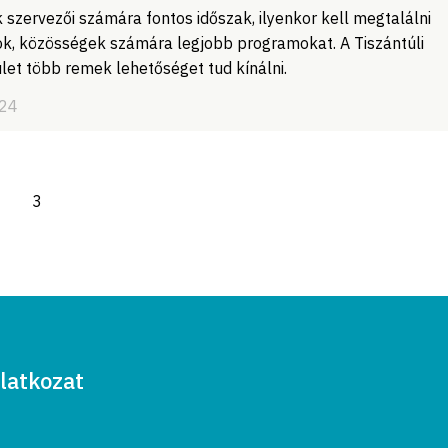
 szervezői számára fontos időszak, ilyenkor kell megtalálni
yok, közösségek számára legjobb programokat. A Tiszántúli
et több remek lehetőséget tud kínálni.
/24
3
latkozat