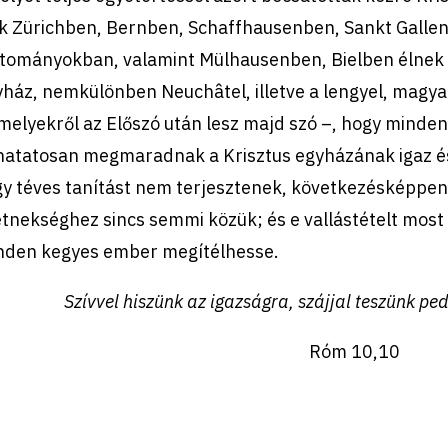
ik Zürichben, Bernben, Schaffhausenben, Sankt Galle
tományokban, valamint Mülhausenben, Bielben élnek –
ház, nemkülönben Neuchâtel, illetve a lengyel, magyar
 melyekről az Előszó után lesz majd szó –, hogy minden
lhatatosan megmaradnak a Krisztus egyházának igaz és
gy téves tanítást nem terjesztenek, következésképpen
tnekséghez sincs semmi közük; és e vallástételt most 
nden kegyes ember megítélhesse.
Szívvel hiszünk az igazságra, szájjal teszünk pe
Róm 10,10