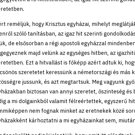
eretetben.
rt reméljük, hogy Krisztus egyházai, mihelyt meglátjá
enről szóló tanításban, az igaz hit szerinti gondolkod
ük, de elsősorban a régi apostoli egyházzal mindenbe
egyeznek majd velünk az egységes hitben, az igazhit
retetben. Ezt a hitvallást is főképp azért adtuk ki, ho
csönös szeretetet keressünk a németországi és más kü
zösségre jussunk, és azt megtartsuk. Meg vagyunk gy
házakban biztosan van annyi szeretet, őszinteség és 
ig a mi dolgainkból valamit félreértettek, egyszerű hi
mmiképpen nem fognak minket az eretnekek közé sorol
házakként kárhoztatni a mi egyházainkat sem, miután 