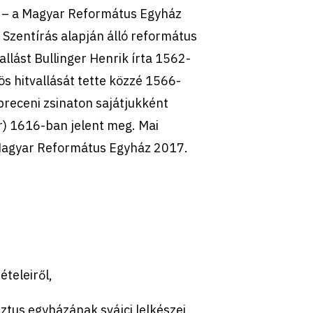
tt – a Magyar Református Egyház
 Szentírás alapján álló református
llást Bullinger Henrik írta 1562-
ös hitvallását tette közzé 1566-
breceni zsinaton sajátjukként
r) 1616-ban jelent meg. Mai
 Magyar Református Egyház 2017.
ételeiről,
ztus egyházának svájci lelkészei,