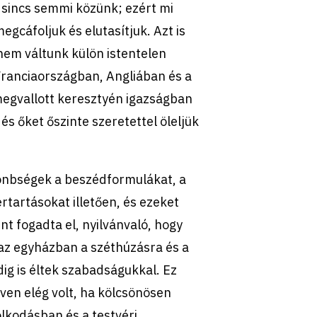
 sincs semmi közünk; ezért mi
cáfoljuk és elutasítjuk. Azt is
nem váltunk külön istentelen
ranciaországban, Angliában és a
egvallott keresztyén igazságban
és őket őszinte szeretettel öleljük
önbségek a beszédformulákat, a
rtartásokat illetően, és ezeket
t fogadta el, nyilvánvaló, hogy
az egyházban a széthúzásra és a
ig is éltek szabadságukkal. Ez
ven elég volt, ha kölcsönösen
olkodásban és a testvéri