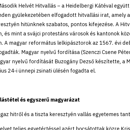
ásodik Helvét Hitvallás – a Heidelbergi Kátéval együ
den gyülekezetében elfogadott hitvallási irat, amely a
esztyén hitünknek szabatos, pontos kifejezése. A Hitva
, és mint a svájci protestáns városok és kantonok köz
. A magyar református lelkipásztorok az 1567. évi de
ogadták. Magyar nyelvű fordítása (Szenczi Csene Péte
gyar nyelvű fordítását Buzogány Dezső készítette, a
ius 24-i ünnepi zsinati ülésén fogadta el.
llástétel és egyszerű magyarázat
igaz hitről és a tiszta keresztyén vallás egyetemes tant
lyet teljes egyetértéssel azért bocsátottak közre Kris