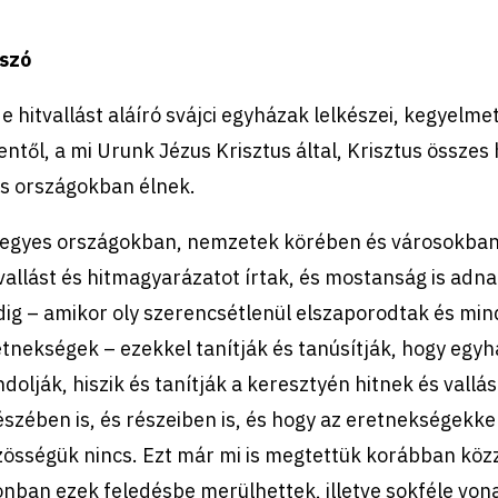
őszó
 e hitvallást aláíró svájci egyházak lelkészei, kegyel
entől, a mi Urunk Jézus Krisztus által, Krisztus össz
s országokban élnek.
egyes országokban, nemzetek körében és városokban m
vallást és hitmagyarázatot írtak, és mostanság is adna
ig – amikor oly szerencsétlenül elszaporodtak és min
tnekségek – ezekkel tanítják és tanúsítják, hogy egyhá
dolják, hiszik és tanítják a keresztyén hitnek és vall
szében is, és részeiben is, és hogy az eretnekségekke
össégük nincs. Ezt már mi is megtettük korábban köz
nban ezek feledésbe merülhettek, illetve sokféle von