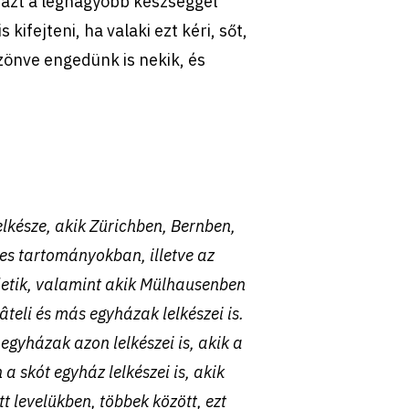
, azt a legnagyobb készséggel
ifejteni, ha valaki ezt kéri, sőt,
zönve engedünk is nekik, és
lkésze, akik Zürichben, Bernben,
es tartományokban, illetve az
detik, valamint akik Mülhausenben
âteli és más egyházak lelkészei is.
 egyházak azon lelkészei is, akik a
a skót egyház lelkészei is, akik
 levelükben, többek között, ezt