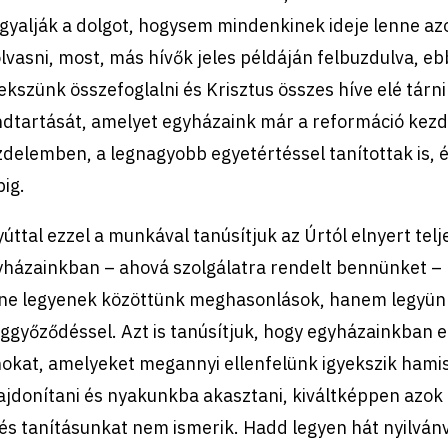
gyalják a dolgot, hogysem mindenkinek ideje lenne az
lvasni, most, más hívők jeles példáján felbuzdulva, 
ekszünk összefoglalni és Krisztus összes híve elé tárn
dtartását, amelyet egyházaink már a reformáció kezde
delemben, a legnagyobb egyetértéssel tanítottak is, é
pig.
úttal ezzel a munkával tanúsítjuk az Úrtól elnyert tel
yházainkban – ahová szolgálatra rendelt bennünket –
 ne legyenek közöttünk meghasonlások, hanem legyünk
győződéssel. Azt is tanúsítjuk, hogy egyházainkban e
nokat, amelyeket megannyi ellenfelünk igyekszik hami
ajdonítani és nyakunkba akasztani, kiváltképpen azok 
 és tanításunkat nem ismerik. Hadd legyen hát nyilván