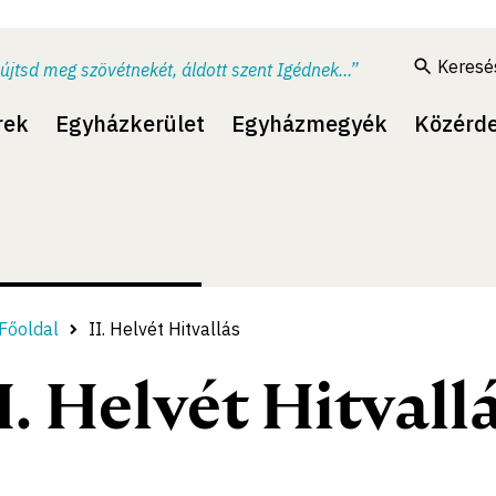
Keresé
újtsd meg szövétnekét, áldott szent Igédnek...”
rek
Egyházkerület
Egyházmegyék
Közérd
Főoldal
II. Helvét Hitvallás
I. Helvét Hitvall