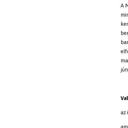
A M
min
ker
ben
ban
elf
ma
jún
Va
az 
ame