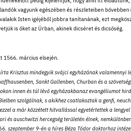
denekelőtt pedig kijelentjük, hogy amit itt előadtunk
landók vagyunk egészében és részleteiben bővebben is k
valakik Isten igéjéből jobbra tanítanának, ezt megkös
etjük is őket az Úrban, akinek dicséret és dicsőség.
t 1566. március elsején.
írta Krisztus mindegyik svájci egyházának valamennyi le
affhausenben, Sankt Gallenben, Churban és a szövetség
okon innen és túl lévő egyházakbanaz evangéliumot hir
Bielben szolgálnak, s akikhez csatlakoztak a genfi, neuch
ezzel a már közzétett hitvallással egyetértettek a lengyel
ori és auschwitzi hercegség területén élnek, nemkülönben 
6. szeptember 9-én a híres Béza Tódor doktorhoz intézett