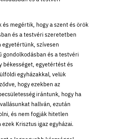
k és megértik, hogy a szent és örök
ásban és a testvéri szeretetben
n egyetértünk, szívesen
ű gondolkodásban és a testvéri
gy békességet, egyetértést és
lföldi egyházakkal, velük
őződve, hogy ezekben az
becsületesség irántunk, hogy ha
tvallásunkat hallván, ezután
ni, és nem fogják hitetlen
ezek Krisztus igaz egyházai.