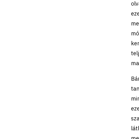
olv
eze
meg
mó
ke
tel
ma
Bá
tan
min
eze
sza
lát
meg