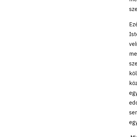
sz
Ezé
Ist
vel
meg
sze
köl
kö
egy
edd
se
egy