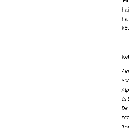
Min
haj
ha 
köv
Kel
Alá
Sch
Alp
és 
De 
zat
156