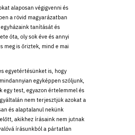
okat alaposan végigvenni és
ebben a rövid magyarázatban
i egyházaink tanítását és
te óta, oly sok éve és annyi
s meg is őriztek, mind e mai
jes egyetértésünket is, hogy
 mindannyian egyképpen szóljunk,
 egy test, egyazon értelemmel és
gyáltalán nem terjesztjük azokat a
san és alaptalanul nekünk
előtt, akikhez írásaink nem jutnak
valóvá írásunkból a pártatlan