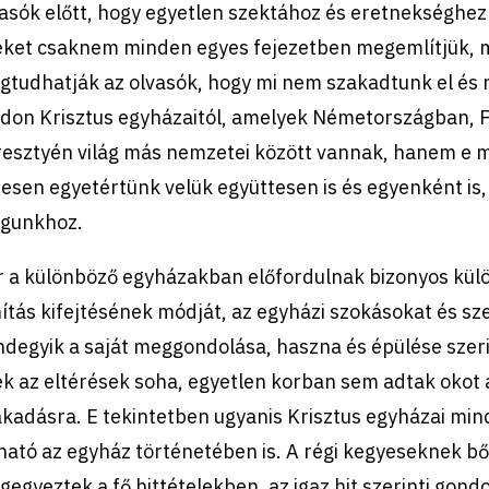
asók előtt, hogy egyetlen szektához és eretnekséghez
ket csaknem minden egyes fejezetben megemlítjük, meg
tudhatják az olvasók, hogy mi nem szakadtunk el és 
don Krisztus egyházaitól, amelyek Németországban, F
resztyén világ más nemzetei között vannak, hanem e m
jesen egyetértünk velük együttesen is és egyenként is, 
gunkhoz.
r a különböző egyházakban előfordulnak bizonyos kül
ítás kifejtésének módját, az egyházi szokásokat és sze
degyik a saját meggondolása, haszna és épülése szerin
k az eltérések soha, egyetlen korban sem adtak okot 
kadásra. E tekintetben ugyanis Krisztus egyházai mind
ható az egyház történetében is. A régi kegyeseknek bő
egyeztek a fő hittételekben, az igaz hit szerinti gond