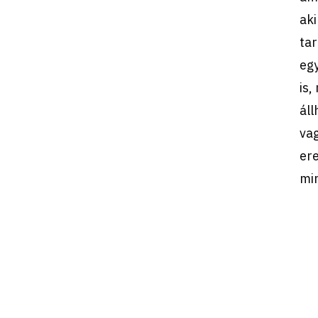
ak
tar
egy
is,
ál
va
ere
mi