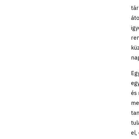
tár
áto
igy
ren
küz
na
Egy
eg
és
meg
ta
tul
el,