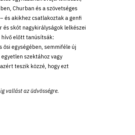
nben, Churban és a szövetséges
 és akikhez csatlakoztak a genfi
 és skót nagykirályságok lelkészei
 hívő előtt tanúsítsák:
 ősi egységében, semmiféle új
 egyetlen szektához vagy
azért teszik közzé, hogy ezt
dig vallást az üdvösségre.