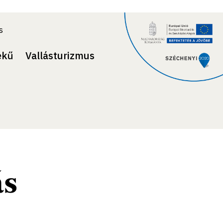
s
ekű
Vallásturizmus
ás