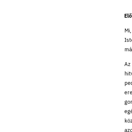
El
Mi,
Ist
má
Az 
hit
ped
ere
gon
egé
köz
azo