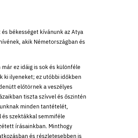
met és békességet kívánunk az Atya
es hívének, akik Németországban és
ár ez idáig is sok és különféle
k ki ilyeneket; ez utóbbi időkben
denütt előtörnek a veszélyes
zaikban tiszta szívvel és őszintén
ásunknak minden tantételét,
l és szektákkal semmiféle
zétett írásainkban. Minthogy
atkozásban és részletesebben is