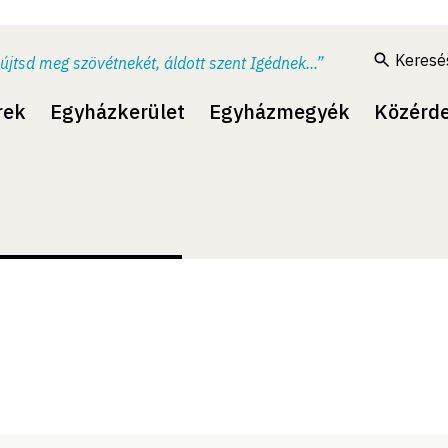
Keresé
újtsd meg szövétnekét, áldott szent Igédnek...”
rek
Egyházkerület
Egyházmegyék
Közérd