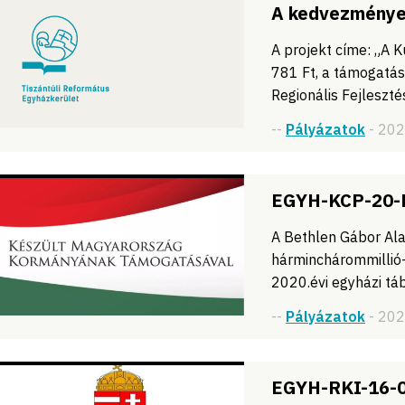
A kedvezménye
A projekt címe: „A 
781 Ft, a támogatás
Regionális Fejleszt
--
Pályázatok
- 20
EGYH-KCP-20-
A Bethlen Gábor Ala
hárminchárommillió
2020.évi egyházi tá
--
Pályázatok
- 20
EGYH-RKI-16-