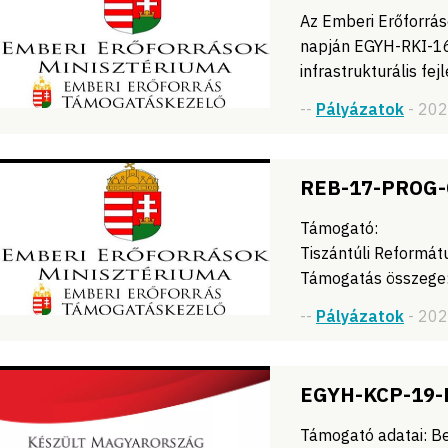
Az Emberi Erőforrás
napján EGYH-RKI-16-
infrastrukturális fe
--
Pályázatok
- 20
REB-17-PROG-
Támogató: Ember
Tiszántúli Reformá
Támogatás összege
--
Pályázatok
- 20
EGYH-KCP-19-
Támogató adatai: Be