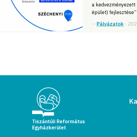
a kedvezményezett n
épület) fejlesztése”
--
Pályázatok
- 20
Ka
Tiszántúli Református
Egyházkerület