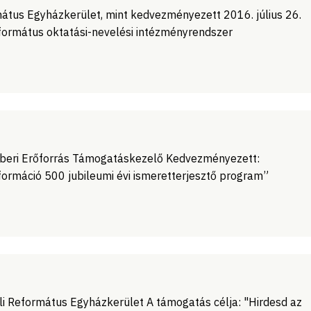
mátus Egyházkerület, mint kedvezményezett 2016. július 26.
formátus oktatási-nevelési intézményrendszer
ri Erőforrás Támogatáskezelő Kedvezményezett:
áció 500 jubileumi évi ismeretterjesztő program”
i Református Egyházkerület A támogatás célja: "Hirdesd az