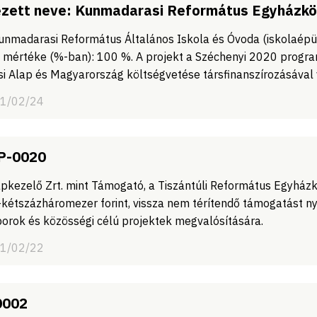
zett neve: Kunmadarasi Református Egyházk
Kunmadarasi Református Általános Iskola és Óvoda (iskolaépü
 mértéke (%-ban): 100 %. A projekt a Széchenyi 2020 progra
ési Alap és Magyarország költségvetése társfinanszírozásával
21/02/24
P-0020
pkezelő Zrt. mint Támogató, a Tiszántúli Református Egyházk
-kétszázháromezer forint, vissza nem térítendő támogatást 
borok és közösségi célú projektek megvalósítására.
21/02/22
0002