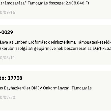
at támogatása" Támogatás összege: 2.608.046 Ft
20/09/16
-0029
nya az Emberi Erőforrások Minisztériuma Támogatáskezelőj
zkerület szolgálati gépjárműveinek beszerzését az EGYH-ESZ
20/08/11
tó: 17758
tus Egyházkerület DMJV Önkormányzati Támogatás
20/07/30