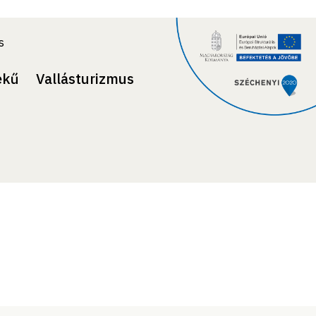
s
ekű
Vallásturizmus