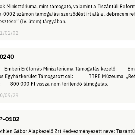
ok Minisztériuma, mint támogató, valamint a Tiszántúli Refor
0002 számon támogatási szerződést írt alá a „debreceni re
jlesztése” (IV. ütem) tárgyában.
21/02/02
0240
i Erőforrás Minisztériuma Támogatás kezelő: Embe
tus Egyházkerület Támogatott cél: TTRE Múzeuma „Reform
: 800 000 Ft vissza nem térítendő támogatás.
20/09/29
P-0102
thlen Gábor Alapkezelő Zrt Kedvezményezett neve: Tiszántúl