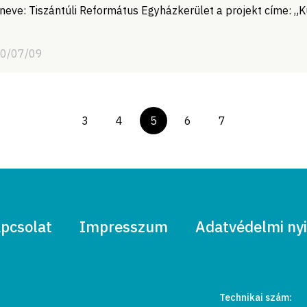
eve: Tiszántúli Református Egyházkerület a projekt címe: „
20/07/09
3
4
5
6
7
pcsolat
Impresszum
Adatvédelmi nyi
Technikai szám: