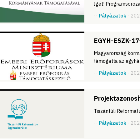
Igét! Programsoroz
--
Pályázatok
- 20
EGYH-ESZK-17
Magyarország kormá
támogatta az egyhá
--
Pályázatok
- 20
Projektazonosí
Tiszántúli Reformá
--
Pályázatok
- 20