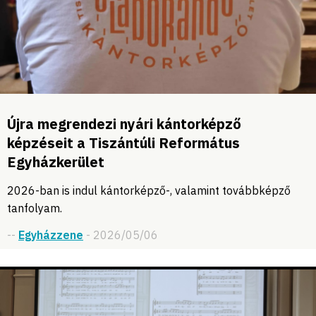
Újra megrendezi nyári kántorképző
képzéseit a Tiszántúli Református
Egyházkerület
2026-ban is indul kántorképző-, valamint továbbképző
tanfolyam.
--
Egyházzene
- 2026/05/06