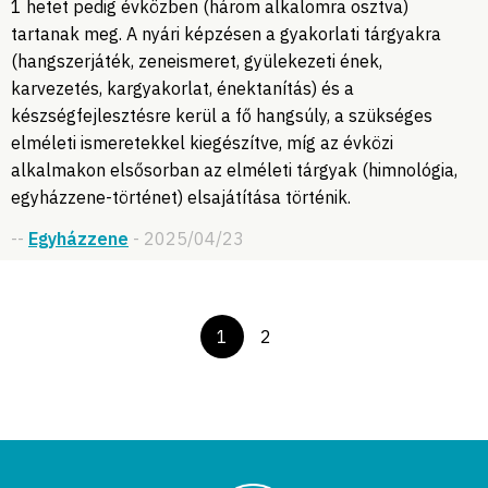
1 hetet pedig évközben (három alkalomra osztva)
tartanak meg. A nyári képzésen a gyakorlati tárgyakra
(hangszerjáték, zeneismeret, gyülekezeti ének,
karvezetés, kargyakorlat, énektanítás) és a
készségfejlesztésre kerül a fő hangsúly, a szükséges
elméleti ismeretekkel kiegészítve, míg az évközi
alkalmakon elsősorban az elméleti tárgyak (himnológia,
egyházzene-történet) elsajátítása történik.
--
Egyházzene
- 2025/04/23
1
2