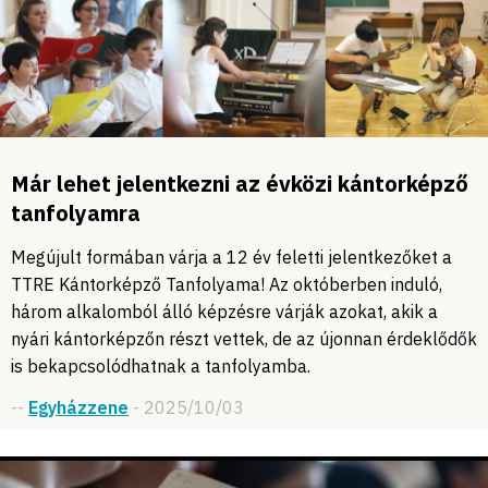
Már lehet jelentkezni az évközi kántorképző
tanfolyamra
Megújult formában várja a 12 év feletti jelentkezőket a
TTRE Kántorképző Tanfolyama! Az októberben induló,
három alkalomból álló képzésre várják azokat, akik a
nyári kántorképzőn részt vettek, de az újonnan érdeklődők
is bekapcsolódhatnak a tanfolyamba.
--
Egyházzene
- 2025/10/03