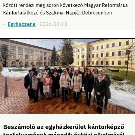
között rendezi meg soron következő Magyar Református
Kántortalálkozó és Szakmai Napját Debrecenben.
--
Egyházzene
- 2026/02/18
Beszámoló az egyházkerület kántorképző
tanfolyamának második évközi alkalmáról