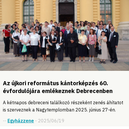
Az újkori református kántorképzés 60.
évfordulójára emlékeznek Debrecenben
A kétnapos debreceni találkozó részeként zenés áhítatot
is szerveznek a Nagytemplomban 2025. június 27-én.
--
Egyházzene
- 2025/06/19