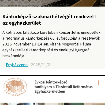
Kántorképző szakmai hétvégét rendezett
az egyházkerület
A kétnapos találkozó keretében koncerttel is ünnepelték
a református kántorképzés 60. évfordulóját a résztvevők
2025. november 13-14-én. Kissné Mogyorósi Pálma
egyházkerületi kántorképzési és énekügyi igazgató
beszámolója.
--
Egyházzene
- 2025/11/21