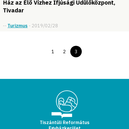
Ház az Élő Vízhez Ifjúsági Üdülőközpont,
Tivadar
--
Turizmus
- 2019/02/28
1
2
3
Tiszántúli Református
Egyházkerület