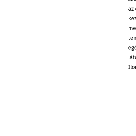
az 
kez
mel
te
egé
lát
Ilo