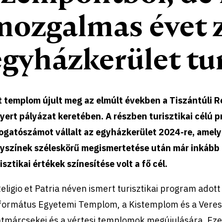
mozgalmas évet z
egyházkerület t
t templom újult meg az elmúlt években a Tiszántúli R
yert pályázat keretében. A részben turisztikai célú p
ogatószámot vállalt az egyházkerület 2024-re, amely s
lyszínek széleskörű megismertetése után már inkább a
isztikai értékek színesítése volt a fő cél.
eligio et Patria néven ismert turisztikai program adot
formátus Egyetemi Templom, a Kistemplom és a Verest
atmárcsekei és a vértesi templomok megújulására. Eze