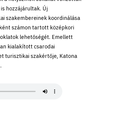
is hozzájárultak. Új
ikai szakembereinek koordinálása
gként számon tartott középkori
klatok lehetőségét. Emellett
an kialakított csarodai
 turisztikai szakértője, Katona
.