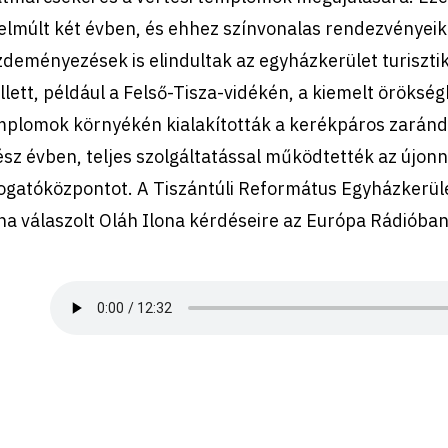
elmúlt két évben, és ehhez színvonalas rendezvényeik 
deményezések is elindultak az egyházkerület turiszt
lett, például a Felső-Tisza-vidékén, a kiemelt öröksé
mplomok környékén kialakították a kerékpáros zarándo
sz évben, teljes szolgáltatással működtették az újonn
ogatóközpontot. A Tiszántúli Református Egyházkerület
na válaszolt Oláh Ilona kérdéseire az Európa Rádióban