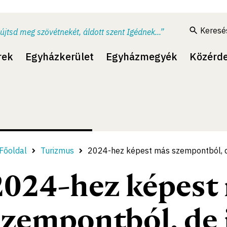
Keresé
újtsd meg szövétnekét, áldott szent Igédnek...”
rek
Egyházkerület
Egyházmegyék
Közérd
Főoldal
Turizmus
2024-hez képest más szempontból, d
2024-hez képest
szempontból, de