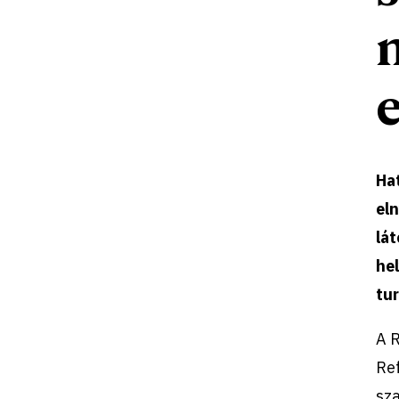
Ha
eln
lát
he
tur
A R
Re
sz