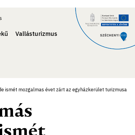
s
ekű
Vallásturizmus
e ismét mozgalmas évet zárt az egyházkerület turizmusa
 más
 ismét