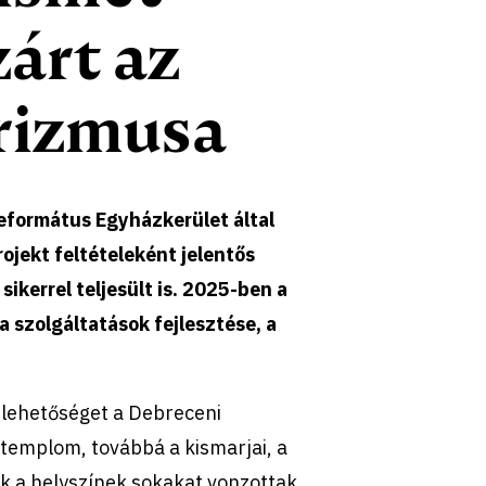
árt az
urizmusa
eformátus Egyházkerület által
rojekt feltételeként jelentős
ikerrel teljesült is. 2025-ben a
 szolgáltatások fejlesztése, a
t lehetőséget a Debreceni
emplom, továbbá a kismarjai, a
k a helyszínek sokakat vonzottak