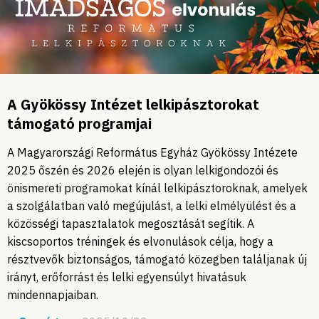
A Gyökössy Intézet lelkipásztorokat
támogató programjai
A Magyarországi Református Egyház Gyökössy Intézete
2025 őszén és 2026 elején is olyan lelkigondozói és
önismereti programokat kínál lelkipásztoroknak, amelyek
a szolgálatban való megújulást, a lelki elmélyülést és a
közösségi tapasztalatok megosztását segítik. A
kiscsoportos tréningek és elvonulások célja, hogy a
résztvevők biztonságos, támogató közegben találjanak új
irányt, erőforrást és lelki egyensúlyt hivatásuk
mindennapjaiban.