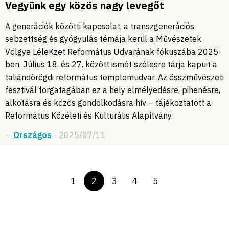
Vegyünk egy közös nagy levegőt
A generációk közötti kapcsolat, a transzgenerációs
sebzettség és gyógyulás témája kerül a Művészetek
Völgye LéleKzet Református Udvarának fókuszába 2025-
ben. Július 18. és 27. között ismét szélesre tárja kapuit a
taliándörögdi református templomudvar. Az összművészeti
fesztivál forgatagában ez a hely elmélyedésre, pihenésre,
alkotásra és közös gondolkodásra hív – tájékoztatott a
Református Közéleti és Kulturális Alapítvány.
--
Országos
- 2025/07/11
1
2
3
4
5