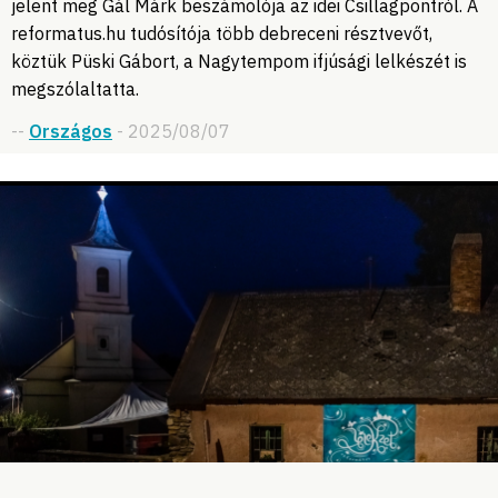
jelent meg Gál Márk beszámolója az idei Csillagpontról. A
reformatus.hu tudósítója több debreceni résztvevőt,
köztük Püski Gábort, a Nagytempom ifjúsági lelkészét is
megszólaltatta.
--
Országos
- 2025/08/07