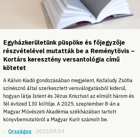
Egyházkerületünk püspöke és főjegyzője
részvételével mutatták be a Reménytövis –
Kortárs keresztény versantológia című
kötetet
A Kálvin Kiadó gondozásában megjelent, Kisfaludy Zsófia
színésznő által szerkesztett versválogatásból kiderül,
hogyan látja Istent és Jézus Krisztust az elmúlt három és
fél évtized 130 költője. A 2025. szeptember 8-án a
Magyar Művészeti Akadémia székházában tartott
könyvbemutatóról a Magyar Kurír számolt be.
--
Országos
- 2025/09/19