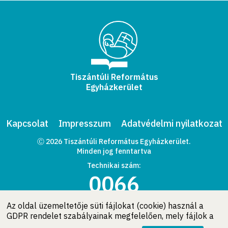
Tiszántúli Református
Egyházkerület
Kapcsolat
Impresszum
Adatvédelmi nyilatkozat
Ⓒ 2026 Tiszántúli Református Egyházkerület.
Minden jog fenntartva
Technikai szám:
0066
Az oldal üzemeltetője süti fájlokat (cookie) használ a
GDPR rendelet szabályainak megfelelően, mely fájlok a