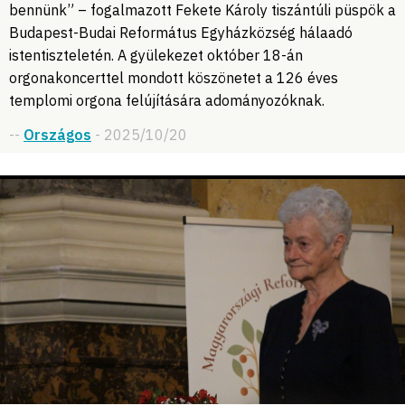
bennünk” – fogalmazott Fekete Károly tiszántúli püspök a
Budapest-Budai Református Egyházközség hálaadó
istentiszteletén. A gyülekezet október 18-án
orgonakoncerttel mondott köszönetet a 126 éves
templomi orgona felújítására adományozóknak.
--
Országos
- 2025/10/20