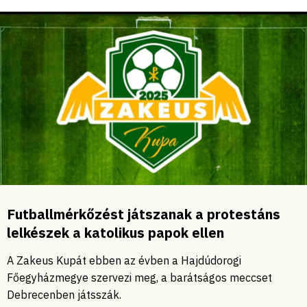
Futballmérkőzést játszanak a protestáns
lelkészek a katolikus papok ellen
A Zakeus Kupát ebben az évben a Hajdúdorogi
Főegyházmegye szervezi meg, a barátságos meccset
Debrecenben játsszák.