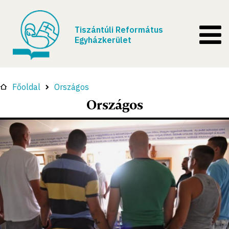
Tiszántúli Református
Egyházkerület
Főoldal
Országos
Országos