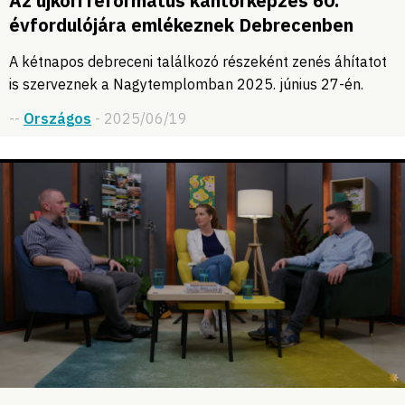
Az újkori református kántorképzés 60.
évfordulójára emlékeznek Debrecenben
A kétnapos debreceni találkozó részeként zenés áhítatot
is szerveznek a Nagytemplomban 2025. június 27-én.
--
Országos
- 2025/06/19