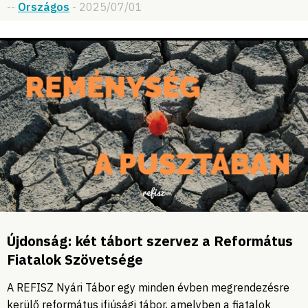
--
Országos
- 2025/07/01
Újdonság: két tábort szervez a Református
Fiatalok Szövetsége
A REFISZ Nyári Tábor egy minden évben megrendezésre
kerülő református ifjúsági tábor, amelyben a fiatalok