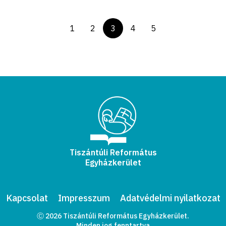
1
2
3
4
5
Tiszántúli Református
Egyházkerület
Kapcsolat
Impresszum
Adatvédelmi nyilatkozat
Ⓒ 2026 Tiszántúli Református Egyházkerület.
Minden jog fenntartva