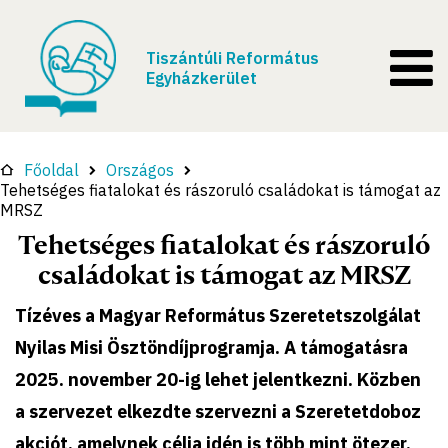
Tiszántúli Református
Egyházkerület
Főoldal
Országos
Tehetséges fiatalokat és rászoruló családokat is támogat az
MRSZ
Tehetséges fiatalokat és rászoruló
családokat is támogat az MRSZ
Tízéves a Magyar Református Szeretetszolgálat
Nyilas Misi Ösztöndíjprogramja. A támogatásra
2025. november 20-ig lehet jelentkezni. Közben
a szervezet elkezdte szervezni a Szeretetdoboz
akciót, amelynek célja idén is több mint ötezer,