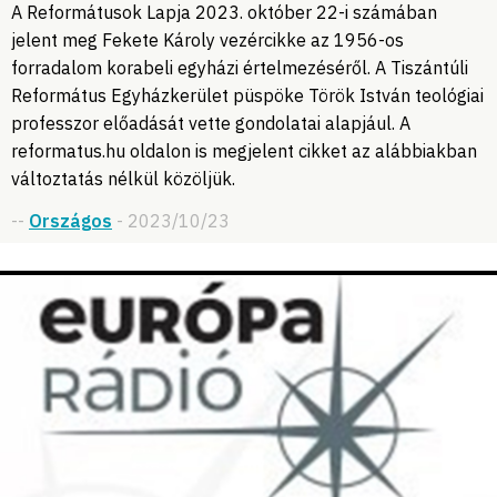
A Reformátusok Lapja 2023. október 22-i számában
jelent meg Fekete Károly vezércikke az 1956-os
forradalom korabeli egyházi értelmezéséről. A Tiszántúli
Református Egyházkerület püspöke Török István teológiai
professzor előadását vette gondolatai alapjául. A
reformatus.hu oldalon is megjelent cikket az alábbiakban
változtatás nélkül közöljük.
--
Országos
- 2023/10/23