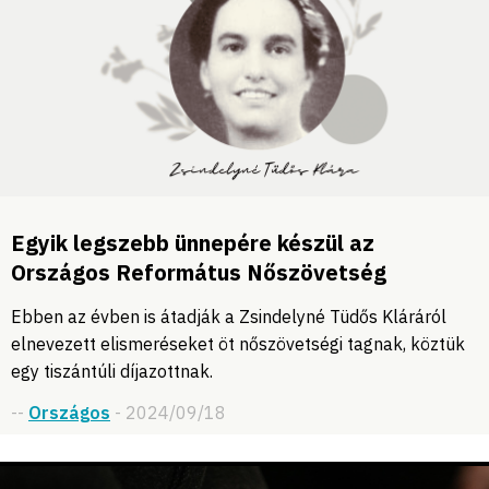
Egyik legszebb ünnepére készül az
Országos Református Nőszövetség
Ebben az évben is átadják a Zsindelyné Tüdős Kláráról
elnevezett elismeréseket öt nőszövetségi tagnak, köztük
egy tiszántúli díjazottnak.
--
Országos
- 2024/09/18