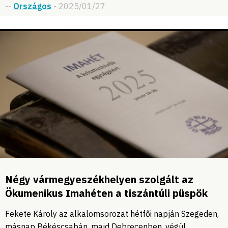
--
Országos
- 2025/01/27
Négy vármegyeszékhelyen szolgált az
Ökumenikus Imahéten a tiszántúli püspök
Fekete Károly az alkalomsorozat hétfői napján Szegeden,
másnap Békéscsabán, majd Debrecenben, végül