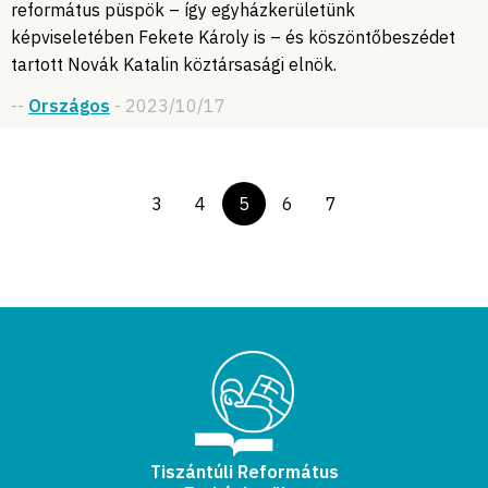
református püspök – így egyházkerületünk
képviseletében Fekete Károly is – és köszöntőbeszédet
tartott Novák Katalin köztársasági elnök.
--
Országos
- 2023/10/17
3
4
5
6
7
Tiszántúli Református