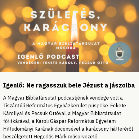
Igenlő: Ne ragasszuk bele Jézust a jászolba
A Magyar Bibliatársulat podcastjének vendége volt a
Tiszántúli Református Egyházkerület püspöke. Fekete
Károllyal és Pecsuk Ottóval, a Magyar Bibliatársulat
főtitkárával, a Károli Gáspár Református Egyetem
Hittudományi Karának docensével a karácsony hátteréről
beszélgetett Hegedűs Márk műsorvezető.