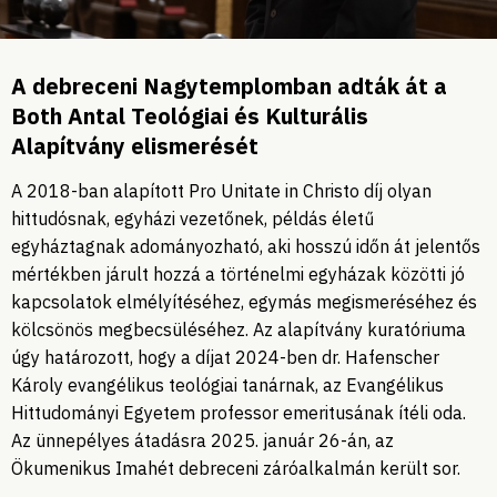
A debreceni Nagytemplomban adták át a
Both Antal Teológiai és Kulturális
Alapítvány elismerését
A 2018-ban alapított Pro Unitate in Christo díj olyan
hittudósnak, egyházi vezetőnek, példás életű
egyháztagnak adományozható, aki hosszú időn át jelentős
mértékben járult hozzá a történelmi egyházak közötti jó
kapcsolatok elmélyítéséhez, egymás megismeréséhez és
kölcsönös megbecsüléséhez. Az alapítvány kuratóriuma
úgy határozott, hogy a díjat 2024-ben dr. Hafenscher
Károly evangélikus teológiai tanárnak, az Evangélikus
Hittudományi Egyetem professor emeritusának ítéli oda.
Az ünnepélyes átadásra 2025. január 26-án, az
Ökumenikus Imahét debreceni záróalkalmán került sor.