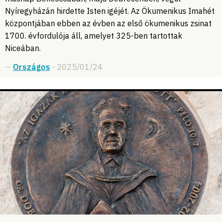
Nyíregyházán hirdette Isten igéjét. Az Ökumenikus Imahét
központjában ebben az évben az első ökumenikus zsinat
1700. évfordulója áll, amelyet 325-ben tartottak
Niceában.
--
Országos
- 2025/01/24