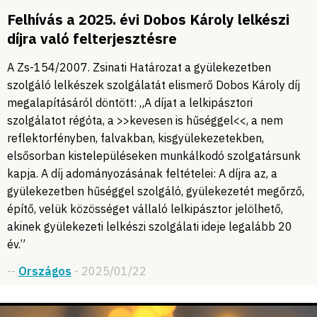
Felhívás a 2025. évi Dobos Károly lelkészi
díjra való felterjesztésre
A Zs-154/2007. Zsinati Határozat a gyülekezetben
szolgáló lelkészek szolgálatát elismerő Dobos Károly díj
megalapításáról döntött: „A díjat a lelkipásztori
szolgálatot régóta, a >>kevesen is hűséggel<<, a nem
reflektorfényben, falvakban, kisgyülekezetekben,
elsősorban kistelepüléseken munkálkodó szolgatársunk
kapja. A díj adományozásának feltételei: A díjra az, a
gyülekezetben hűséggel szolgáló, gyülekezetét megőrző,
építő, velük közösséget vállaló lelkipásztor jelölhető,
akinek gyülekezeti lelkészi szolgálati ideje legalább 20
év.”
--
Országos
- 2025/01/22