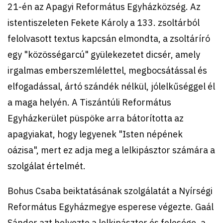
21-én az Apagyi Református Egyházközség. Az
istentiszeleten Fekete Károly a 133. zsoltárból
felolvasott textus kapcsán elmondta, a zsoltáríró
egy "közösségarcú" gyülekezetet dicsér, amely
irgalmas emberszemlélettel, megbocsátással és
elfogadással, ártó szándék nélkül, jólelkűséggel él
a maga helyén. A Tiszántúli Református
Egyházkerület püspöke arra bátorította az
apagyiakat, hogy legyenek "Isten népének
oázisa", mert ez adja meg a lelkipásztor számára a
szolgálat értelmét.
Bohus Csaba beiktatásának szolgálatát a Nyírségi
Református Egyházmegye esperese végezte. Gaál
Sándor azt helyezte a lelkipásztor és felesége, a