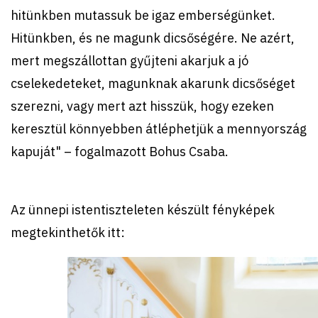
hitünkben mutassuk be igaz emberségünket.
Hitünkben, és ne magunk dicsőségére. Ne azért,
mert megszállottan gyűjteni akarjuk a jó
cselekedeteket, magunknak akarunk dicsőséget
szerezni, vagy mert azt hisszük, hogy ezeken
keresztül könnyebben átléphetjük a mennyország
kapuját" – fogalmazott Bohus Csaba.
Az ünnepi istentiszteleten készült fényképek
megtekinthetők itt: