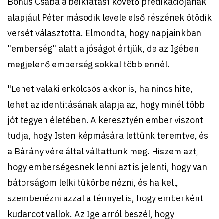
Bohus Csaba a beiktatást követő prédikációjának
alapjául Péter második levele első részének ötödik
versét választotta. Elmondta, hogy napjainkban
"emberség" alatt a jóságot értjük, de az Igében
megjelenő emberség sokkal több ennél.
"Lehet valaki erkölcsös akkor is, ha nincs hite,
lehet az identitásának alapja az, hogy minél több
jót tegyen életében. A keresztyén ember viszont
tudja, hogy Isten képmására lettünk teremtve, és
a Bárány vére által váltattunk meg. Hiszem azt,
hogy emberségesnek lenni azt is jelenti, hogy van
bátorságom lelki tükörbe nézni, és ha kell,
szembenézni azzal a ténnyel is, hogy emberként
kudarcot vallok. Az Ige arról beszél, hogy