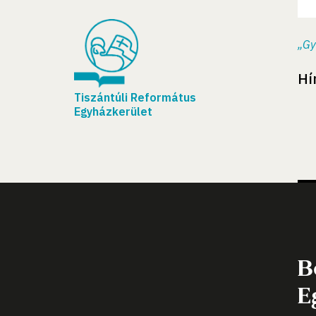
„Gy
Hí
Tiszántúli Református
Egyházkerület
B
E