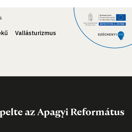
s
ekű
Vallásturizmus
pelte az Apagyi Református