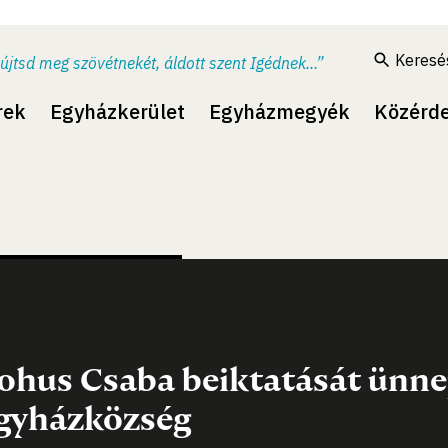
Keresé
újtsd meg szövétnekét, áldott szent Igédnek...”
rek
Egyházkerület
Egyházmegyék
Közérd
ohus Csaba beiktatását ünne
gyházközség