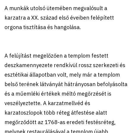
A munkák utolsó ütemében megvalósult a
karzatra a XX. század első éveiben felépített
orgona tisztítása és hangolása.
A felújítást megelőzően a templom festett
deszkamennyezete rendkívül rossz szerkezeti és
esztétikai állapotban volt, mely már a templom
belső terének látványát hátrányosan befolyásolta
és a műemléki értékek méltó megőrzését is
veszélyeztette. A karzatmellvéd és
karzatoszlopok több réteg átfestése alatt
megőrződött az 1768-as eredeti festésréteg,
melynek restaurálásával a templom újabb