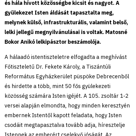
és hála hívott közösségbe kicsit és nagyot. A
gyülekezet Isten áldását tapasztalta meg,
melynek külső, infrastrukturális, valamint belső,
lelki jellegű megnyilvánulásai is voltak. Matosné
Bokor Anikó lelkipásztor beszámolója.
A hálaadó istentiszteletre elfogadta a meghívást
Főtiszteletű Dr. Fekete Károly, a Tiszántúli
Református Egyházkerület püspöke Debrecenből
és hirdette a több, mint 50 fős gyülekezeti
közösség számára Isten igéjét. A 105. zsoltár 1-2
versei alapján elmondta, hogy minden keresztyén
embernek Istentől kapott feladata, hogy Isten
csodáit megtapasztalva tovább adja, híresztelje
Istennek az emberért cselekvő jóságát. Az