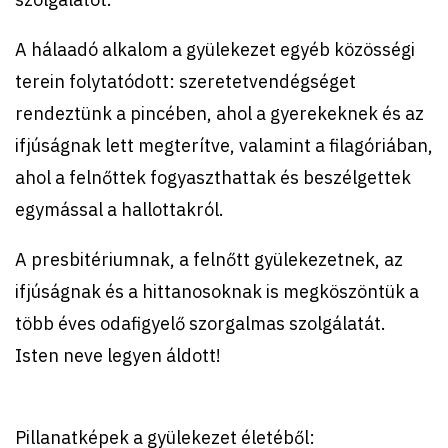
A hálaadó alkalom a gyülekezet egyéb közösségi
terein folytatódott: szeretetvendégséget
rendeztünk a pincében, ahol a gyerekeknek és az
ifjúságnak lett megterítve, valamint a filagóriában,
ahol a felnőttek fogyaszthattak és beszélgettek
egymással a hallottakról.
A presbitériumnak, a felnőtt gyülekezetnek, az
ifjúságnak és a hittanosoknak is megköszöntük a
több éves odafigyelő szorgalmas szolgálatát.
Isten neve legyen áldott!
Pillanatképek a gyülekezet életéből: