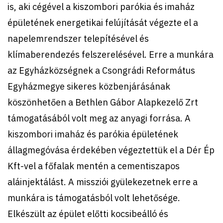
is, aki cégével a kiszombori parókia és imaház
épületének energetikai felújítását végezte el a
napelemrendszer telepítésével és
klímaberendezés felszerelésével. Erre a munkára
az Egyházközségnek a Csongrádi Református
Egyházmegye sikeres közbenjárásának
köszönhetően a Bethlen Gábor Alapkezelő Zrt
támogatásából volt meg az anyagi forrása. A
kiszombori imaház és parókia épületének
állagmegóvása érdekében végeztettük el a Dér Ép
Kft-vel a főfalak mentén a cementiszapos
aláinjektálást. A missziói gyülekezetnek erre a
munkára is támogatásból volt lehetősége.
Elkészült az épület előtti kocsibeálló és