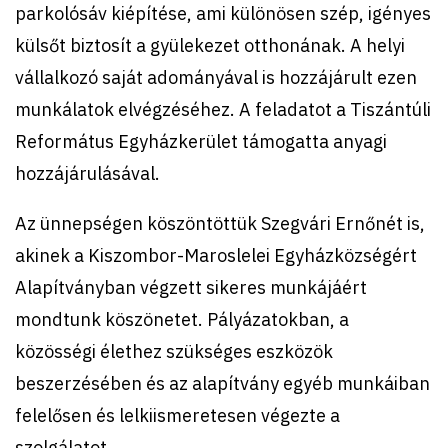
parkolósáv kiépítése, ami különösen szép, igényes
külsőt biztosít a gyülekezet otthonának. A helyi
vállalkozó saját adományával is hozzájárult ezen
munkálatok elvégzéséhez. A feladatot a Tiszántúli
Református Egyházkerület támogatta anyagi
hozzájárulásával.
Az ünnepségen köszöntöttük Szegvári Ernőnét is,
akinek a Kiszombor-Maroslelei Egyházközségért
Alapítványban végzett sikeres munkájáért
mondtunk köszönetet. Pályázatokban, a
közösségi élethez szükséges eszközök
beszerzésében és az alapítvány egyéb munkáiban
felelősen és lelkiismeretesen végezte a
szolgálatot.