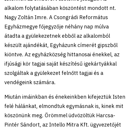
alkalom folytatásában köszöntést mondott nt.
Nagy Zoltán Imre. A Csongrádi Református
Egyházmegye főjegyzője néhány nap múlva
átadta a gyülekezetnek ebből az alkalomból
készült ajándékát, Egyházunk címerét gipszből
kiöntve. Az egyházközség hittanosai énekkel, az
ifjúsági kör tagjai saját készítésű igekártyákkal
szolgáltak a gyülekezet felnőtt tagjai és a
vendégeink számára.
Miután imáinkban és énekeinkben kifejeztük Isten
felé hálánkat, elmondtuk egymásnak is, kinek mit
köszönünk meg. Örömmel üdvözöltük Harcsa-
Pintér Sándort, az Intello Mitra Kft. ügyvezetőjét