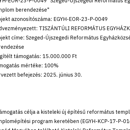
YH-EOR-23-P-0049 "Szeged-Újszegedi Református Egy
mplom berendezése"
ojekt azonosítószáma: EGYH-EOR-23-P-0049
dvezményezett: TISZÁNTÚLI REFORMÁTUS EGYHÁZ
ojekt címe: Szeged-Újszegedi Református Egyházközsé
rendezése
gítélt támogatás: 15.000.000 Ft
mogatás mértéke: 100%
vezett befejezés: 2025. június 30.
ámogatás célja a kisteleki új építésű református tem
mplomépítési program keretében (EGYH-KCP-17-P-016