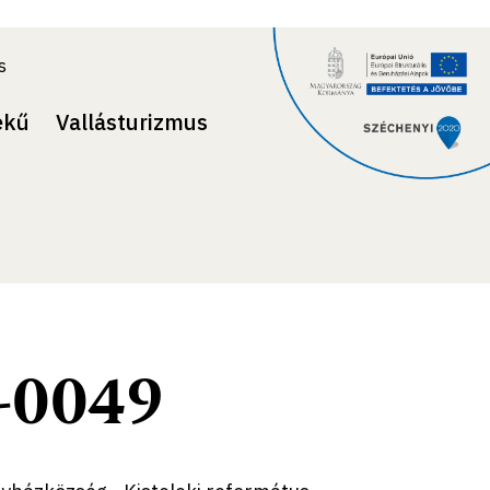
s
ekű
Vallásturizmus
-0049