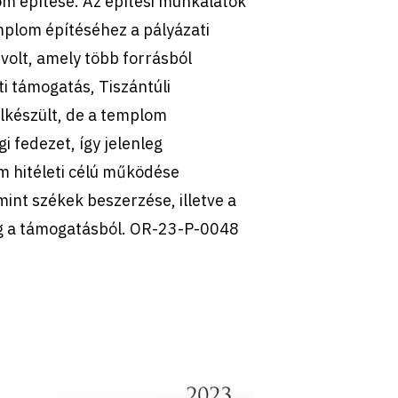
m építése. Az építési munkálatok
mplom építéséhez a pályázati
volt, amely több forrásból
i támogatás, Tiszántúli
lkészült, de a templom
 fedezet, így jelenleg
m hitéleti célú működése
int székek beszerzése, illetve a
eg a támogatásból. OR-23-P-0048