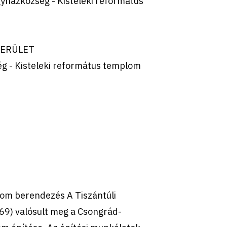
házközség - Kisteleki református
KERÜLET
g - Kisteleki református templom
plom berendezés A Tiszántúli
9) valósult meg a Csongrád-