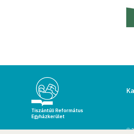
Ka
Tiszántúli Református
Egyházkerület
Ⓒ 2