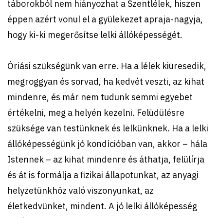
táborokból nem hiányozhat a Szentlélek, hiszen
éppen azért vonul el a gyülekezet apraja-nagyja,
hogy ki-ki megerősítse lelki állóképességét.
Óriási szükségünk van erre. Ha a lélek kiüresedik,
megroggyan és sorvad, ha kedvét veszti, az kihat
mindenre, és már nem tudunk semmi egyebet
értékelni, meg a helyén kezelni. Felüdülésre
szüksége van testünknek és lelkünknek. Ha a lelki
állóképességünk jó kondícióban van, akkor – hála
Istennek – az kihat mindenre és áthatja, felülírja
és át is formálja a fizikai állapotunkat, az anyagi
helyzetünkhöz való viszonyunkat, az
életkedvünket, mindent. A jó lelki állóképesség