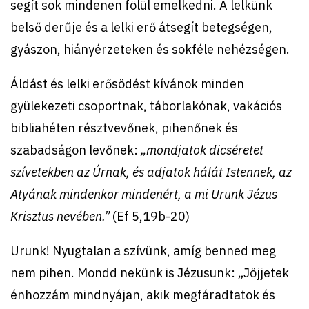
segít sok mindenen fölül emelkedni. A lelkünk
belső derűje és a lelki erő átsegít betegségen,
gyászon, hiányérzeteken és sokféle nehézségen.
Áldást és lelki erősödést kívánok minden
gyülekezeti csoportnak, táborlakónak, vakációs
bibliahéten résztvevőnek, pihenőnek és
szabadságon levőnek:
„mondjatok dicséretet
szívetekben az Úrnak, és adjatok hálát Istennek, az
Atyának mindenkor mindenért, a mi Urunk Jézus
Krisztus nevében.”
(Ef 5,19b-20)
Urunk! Nyugtalan a szívünk, amíg benned meg
nem pihen. Mondd nekünk is Jézusunk: „Jöjjetek
énhozzám mindnyájan, akik megfáradtatok és