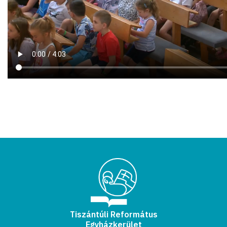
Tiszántúli Református
Egyházkerület