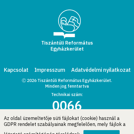
Tiszántúli Református
Egyházkerület
Kapcsolat
Impresszum
Adatvédelmi nyilatkozat
Ⓒ 2026 Tiszántúli Református Egyházkerület.
Minden jog fenntartva
Technikai szám:
0066
Az oldal üzemeltetője süti fájlokat (cookie) használ a
GDPR rendelet szabályainak megfelelően, mely fájlok a