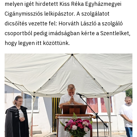
melyen igét hirdetett Kiss Réka Egyházmegyei
Cigánymissziós lelkipásztor. A szolgálatot
dicsőítés vezette fel: Horváth László a szolgáló
csoportból pedig imádságban kérte a Szentlelket,
hogy legyen itt közöttünk.