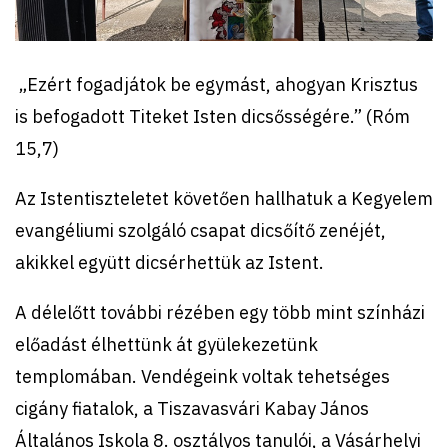
„Ezért fogadjátok be egymást, ahogyan Krisztus
is befogadott Titeket Isten dicsősségére.” (Róm
15,7)
Az Istentiszteletet követően hallhatuk a Kegyelem
evangéliumi szolgáló csapat dicsőítő zenéjét,
akikkel együtt dicsérhettük az Istent.
A délelőtt további rézében egy több mint színházi
előadást élhettünk át gyülekezetünk
templomában. Vendégeink voltak tehetséges
cigány fiatalok, a Tiszavasvári Kabay János
Általános Iskola 8. osztályos tanulói, a Vásárhelyi