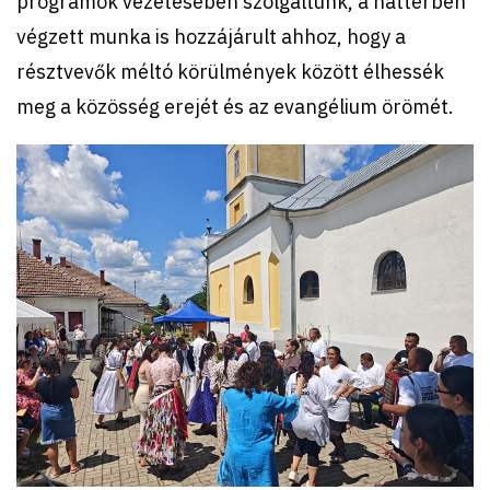
programok vezetésében szolgáltunk, a háttérben
végzett munka is hozzájárult ahhoz, hogy a
résztvevők méltó körülmények között élhessék
meg a közösség erejét és az evangélium örömét.