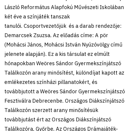
László Református Alapfokú Művészeti Iskolában
két éve a színjáték tanszak
tanulói. Csoportvezetőjük és a darab rendezője:
Demarcsek Zsuzsa. Az előadás címe: A pör
(Mohácsi János, Mohácsi István Nyúzóvölgy című
jelenete alapján). Ez a kis társulat ez elmúlt
hónapokban Weöres Sándor Gyermekszínjátszó
Találkozón arany minősítést, különdíjat kapott az
emlékezetes színházi pillanatokért, és
továbbjutott a Weöres Sándor Gyermekszínjátszó
Fesztiválra Debrecenbe. Országos Diákszínjátszó
Találkozón szerzett arany minősítésük
továbbjutást ért az Országos Diákszínjátszó
Találkozóra, Győrbe. Az Országos Drámajáték-