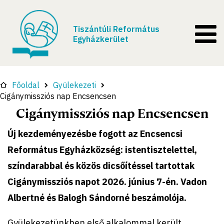
Tiszántúli Református
Egyházkerület
Főoldal
Gyülekezeti
Cigánymissziós nap Encsencsen
Cigánymissziós nap Encsencsen
Új kezdeményezésbe fogott az Encsencsi
Református Egyházközség: istentisztelettel,
színdarabbal és közös dicsőítéssel tartottak
Cigánymissziós napot 2026. június 7-én. Vadon
Albertné és Balogh Sándorné beszámolója.
Gyülekezetünkben első alkalommal került