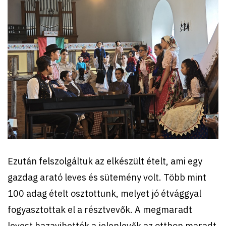
Ezután felszolgáltuk az elkészült ételt, ami egy
gazdag arató leves és sütemény volt. Több mint
100 adag ételt osztottunk, melyet jó étvággyal
fogyasztottak el a résztvevők. A megmaradt
levest hazavihették a jelenlevők az otthon maradt