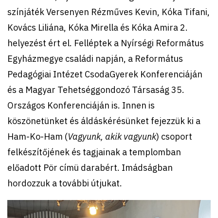
színjáték Versenyen Rézműves Kevin, Kóka Tifani,
Kovács Liliána, Kóka Mirella és Kóka Amira 2.
helyezést ért el. Felléptek a Nyírségi Református
Egyházmegye családi napján, a Református
Pedagógiai Intézet CsodaGyerek Konferenciáján
és a Magyar Tehetséggondozó Társaság 35.
Országos Konferenciáján is. Innen is
köszönetünket és áldáskérésünket fejezzük ki a
Ham-Ko-Ham (
Vagyunk, akik vagyunk
) csoport
felkészítőjének és tagjainak a templomban
előadott Pör címü darabért. Imádságban
hordozzuk a további útjukat.