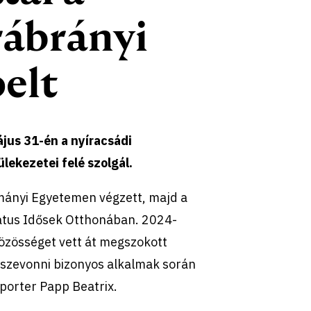
rábrányi
elt
jus 31-én a nyíracsádi
lekezetei felé szolgál.
mányi Egyetemen végzett, majd a
rmátus Idősek Otthonában. 2024-
közösséget vett át megszokott
összevonni bizonyos alkalmak során
iporter Papp Beatrix.