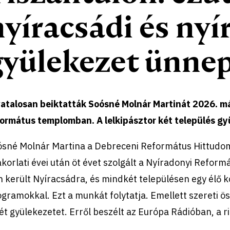
nyíracsádi és nyí
gyülekezet ünnep
vatalosan beiktatták Soósné Molnár Martinát 2026. má
ormátus templomban. A lelkipásztor két település gyü
ósné Molnár Martina a Debreceni Református Hittudo
korlati évei után öt évet szolgált a Nyíradonyi Refo
 került Nyíracsádra, és mindkét településen egy élő 
gramokkal. Ezt a munkát folytatja. Emellett szereti 
ét gyülekezetet. Erről beszélt az Európa Rádióban, a r