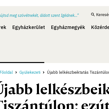
Keresé
újtsd meg szövétnekét, áldott szent Igédnek...”
rek
Egyházkerület
Egyházmegyék
Közérd
Főoldal
Gyülekezeti
Újabb lelkészbeiktatás Tiszántúlon
Újabb lelkészbei
Tiszántúlon: ezút