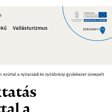
s
ekű
Vallásturizmus
: ezúttal a nyíracsádi és nyírábrányi gyülekezet ünnepelt
ktatás
tal a