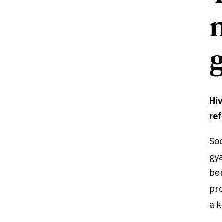
Hi
ref
So
gya
ben
pro
a k