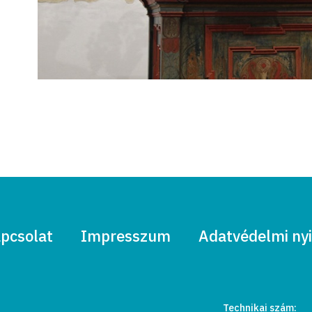
pcsolat
Impresszum
Adatvédelmi nyi
Technikai szám: