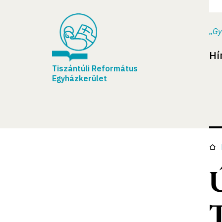
„Gy
Hí
Tiszántúli Református
Egyházkerület