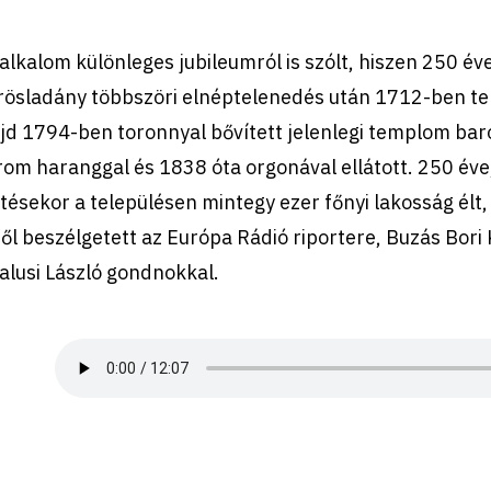
alkalom különleges jubileumról is szólt, hiszen 250 év
ösladány többszöri elnéptelenedés után 1712-ben tele
d 1794-ben toronnyal bővített jelenlegi templom baro
rom haranggal és 1838 óta orgonával ellátott. 250 év
tésekor a településen mintegy ezer főnyi lakosság élt,
ől beszélgetett az Európa Rádió riportere, Buzás Bori 
alusi László gondnokkal.