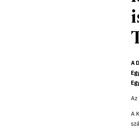
A 
Eg
Eg
Az 
A 
szá