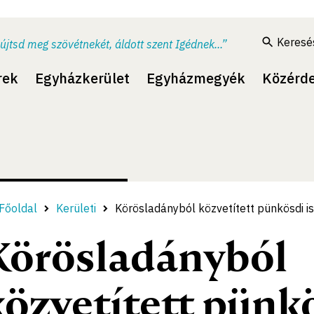
Keresé
újtsd meg szövétnekét, áldott szent Igédnek...”
rek
Egyházkerület
Egyházmegyék
Közérd
Főoldal
Kerületi
Körösladányból közvetített pünkösdi is
Körösladányból
közvetített pünk