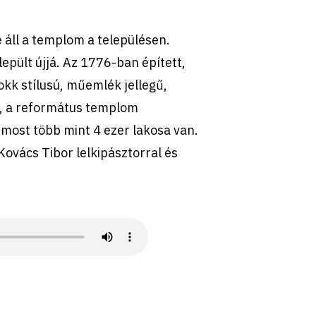
e áll a templom a településen.
pült újjá. Az 1776-ban épített,
kk stílusú, műemlék jellegű,
e, a református templom
 most több mint 4 ezer lakosa van.
Kovács Tibor lelkipásztorral és