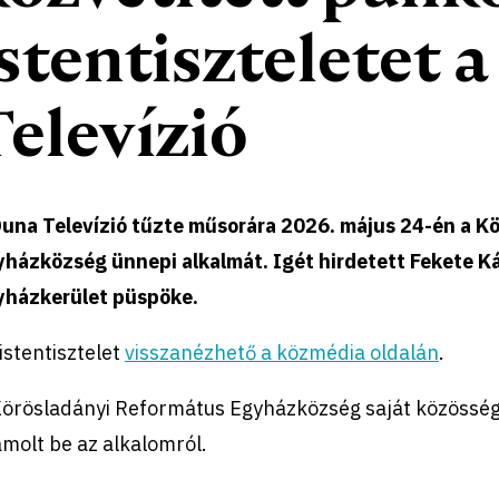
istentiszteletet 
Televízió
Duna Televízió tűzte műsorára 2026. május 24-én a K
yházközség ünnepi alkalmát. Igét hirdetett Fekete Ká
yházkerület püspöke.
istentisztelet
visszanézhető a közmédia oldalán
.
Körösladányi Református Egyházközség saját közösségi
molt be az alkalomról.