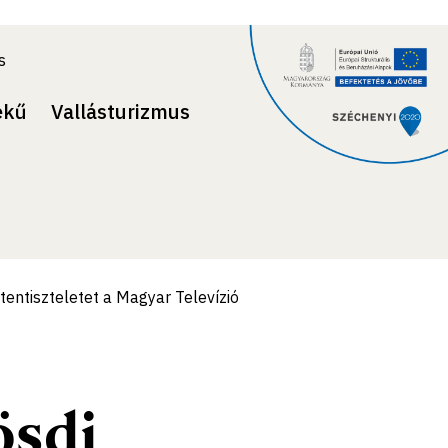
s
ekű
Vallásturizmus
tentiszteletet a Magyar Televízió
ösdi