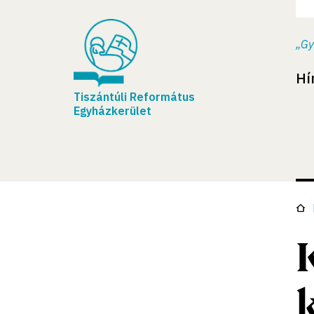
„Gy
Hí
Tiszántúli Református
Egyházkerület