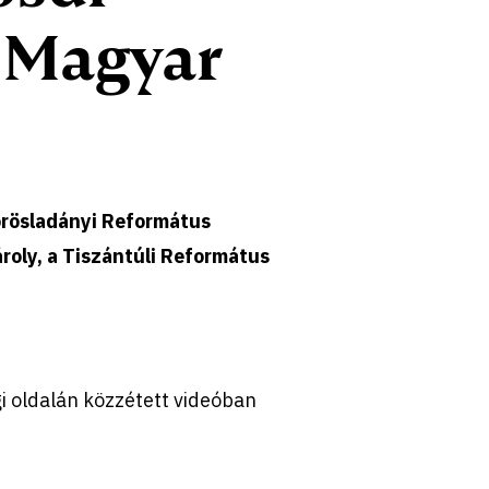
a Magyar
örösladányi Református
roly, a Tiszántúli Református
 oldalán közzétett videóban