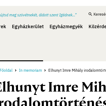
Keresé
újtsd meg szövétnekét, áldott szent Igédnek...”
rek
Egyházkerület
Egyházmegyék
Közérd
Főoldal
In memoriam
Elhunyt Imre Mihály irodalomtör
Elhunyt Imre Mih
irodalomtörténé