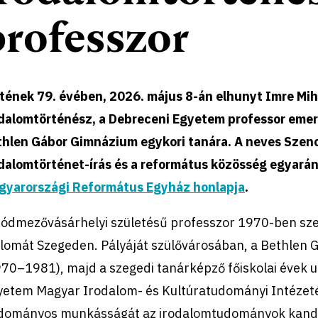
professzor
tének 79. évében, 2026. május 8-án elhunyt Imre Mihá
odalomtörténész, a Debreceni Egyetem professor emer
thlen Gábor Gimnázium egykori tanára. A neves Szenc
odalomtörténet-írás és a református közösség egyarán
gyarországi Református Egyház honlapja
.
hódmezővásárhelyi születésű professzor 1970-ben sz
plomát Szegeden. Pályáját szülővárosában, a Bethlen
70–1981), majd a szegedi tanárképző főiskolai évek u
yetem Magyar Irodalom- és Kultúratudományi Intézeté
dományos munkásságát az irodalomtudományok kandid