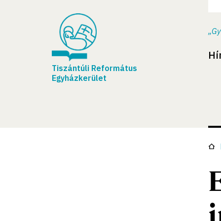
„Gy
Hí
Tiszántúli Református
Egyházkerület