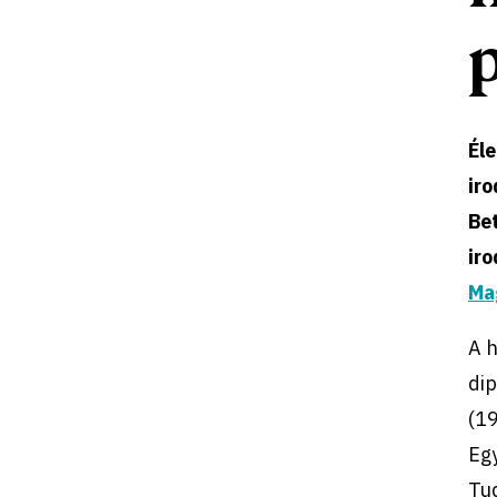
Éle
ir
Be
ir
Ma
A 
di
(19
Eg
Tu