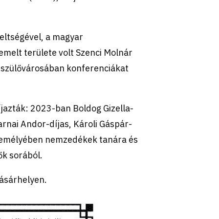
eltségével, a magyar
emelt területe volt Szenci Molnár
 szülővárosában konferenciákat
jazták: 2023-ban Boldog Gizella-
arnai Andor-díjas, Károli Gáspár-
 Személyében nemzedékek tanára és
ők sorából.
ásárhelyen.