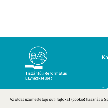
Ka
Tiszántúli Református
Egyházkerület
Ⓒ 2
Min
Az oldal üzemeltetője süti fájlokat (cookie) használ a