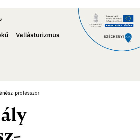
s
ekű
Vallásturizmus
ténész-professzor
ály
sz-