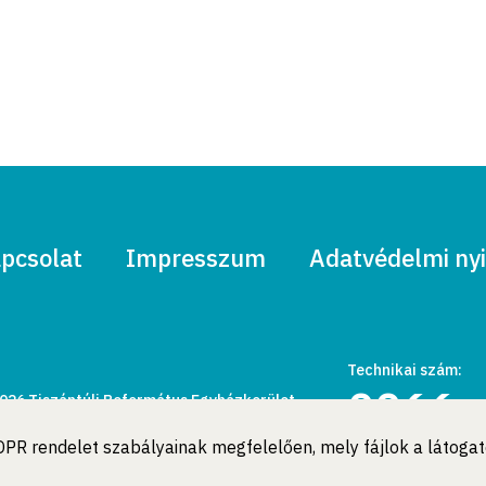
pcsolat
Impresszum
Adatvédelmi nyi
Technikai szám:
0066
026 Tiszántúli Református Egyházkerület.
den jog fenntartva
 GDPR rendelet szabályainak megfelelően, mely fájlok a látog