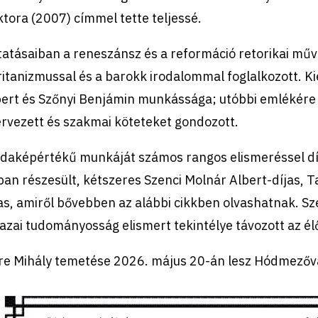
tora (2007) címmel tette teljessé.
atásaiban a reneszánsz és a reformáció retorikai műv
itanizmussal és a barokk irodalommal foglalkozott. Ki
bert és Szőnyi Benjámin munkássága; utóbbi emlékére
rvezett és szakmai köteteket gondozott.
ldaképértékű munkáját számos rangos elismeréssel dí
ban részesült, kétszeres Szenci Molnár Albert-díjas, T
jas, amiről bővebben az alábbi cikkben olvashatnak.
azai tudományosság elismert tekintélye távozott az él
re Mihály temetése 2026. május 20-án lesz Hódmezőv