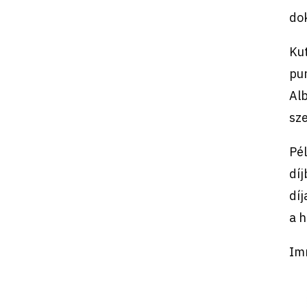
dok
Kut
pur
Al
sze
Pé
díj
dí
a h
Im