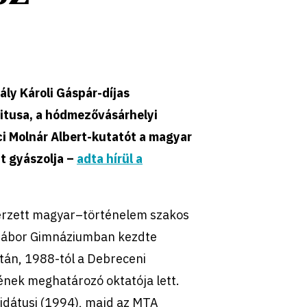
ly Károli Gáspár-díjas
itusa, a hódmezővásárhelyi
i Molnár Albert-kutatót a magyar
t gyászolja –
adta hírül a
erzett magyar–történelem szakos
 Gábor Gimnáziumban kezdte
tán, 1988-tól a Debreceni
nek meghatározó oktatója lett.
átusi (1994), majd az MTA