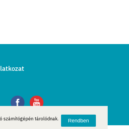
latkozat
ató számítógépén tárolódnak.
Rendben