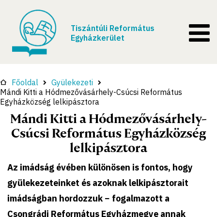
Tiszántúli Református
Egyházkerület
Főoldal
Gyülekezeti
Mándi Kitti a Hódmezővásárhely-Csúcsi Református
Egyházközség lelkipásztora
Mándi Kitti a Hódmezővásárhely-
Csúcsi Református Egyházközség
lelkipásztora
Az imádság évében különösen is fontos, hogy
gyülekezeteinket és azoknak lelkipásztorait
imádságban hordozzuk − fogalmazott a
Csongrádi Református Egyházmegye annak