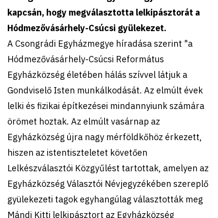
kapcsán, hogy megválasztotta lelkipásztorát a
Hódmezővásárhely-Csúcsi gyülekezet.
A Csongrádi Egyházmegye híradása szerint "a
Hódmezővásárhely-Csúcsi Református
Egyházközség életében hálás szívvel látjuk a
Gondviselő Isten munkálkodását. Az elmúlt évek
lelki és fizikai építkezései mindannyiunk számára
örömet hoztak. Az elmúlt vasárnap az
Egyházközség újra nagy mérföldkőhöz érkezett,
hiszen az istentiszteletet követően
Lelkészválasztói Közgyűlést tartottak, amelyen az
Egyházközség Választói Névjegyzékében szereplő
gyülekezeti tagok egyhangúlag választották meg
Mándi Kitti lelkipásztort az Egyházközség