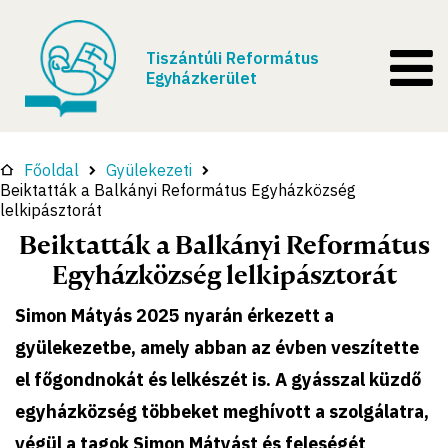
Tiszántúli Református
Egyházkerület
Főoldal
Gyülekezeti
Beiktatták a Balkányi Református Egyházközség
lelkipásztorát
Beiktatták a Balkányi Református
Egyházközség lelkipásztorát
Simon Mátyás 2025 nyarán érkezett a
gyülekezetbe, amely abban az évben veszítette
el főgondnokát és lelkészét is. A gyásszal küzdő
egyházközség többeket meghívott a szolgálatra,
végül a tagok Simon Mátyást és feleségét