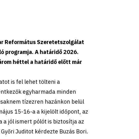
yar Református Szeretetszolgálat
ó programja. A határidő 2026.
rom héttel a határidő előtt már
ot is fel lehet tölteni a
elentkezők egyharmada minden
 csaknem tízezren hazánkon belül
május 15-16-a a kijelölt időpont, az
 jól ismert pólót is biztosítja az
Győri Juditot kérdezte Buzás Bori.