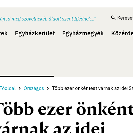
Keresé
újtsd meg szövétnekét, áldott szent Igédnek...”
rek
Egyházkerület
Egyházmegyék
Közérd
Főoldal
Országos
Több ezer önkéntest várnak az idei S
Több ezer önként
várnak az idei