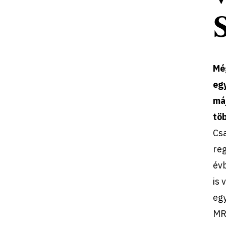
Még
eg
máj
tö
Csa
reg
évb
is 
egy
MRS