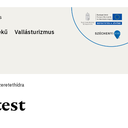
s
ekű
Vallásturizmus
zeretethídra
est