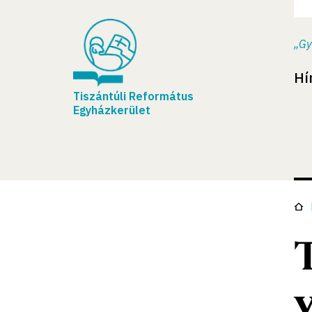
„Gy
Hí
Tiszántúli Református
Egyházkerület