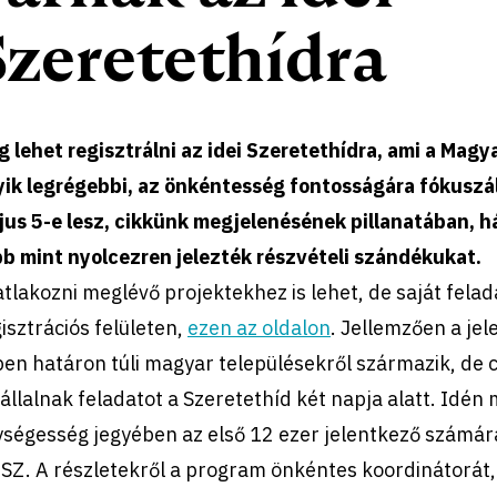
Szeretethídra
 lehet regisztrálni az idei Szeretethídra, ami a Mag
yik legrégebbi, az önkéntesség fontosságára fókuszál
us 5-e lesz, cikkünk megjelenésének pillanatában, há
bb mint nyolcezren jelezték részvételi szándékukat.
tlakozni meglévő projektekhez is lehet, de saját feladat
isztrációs felületen,
ezen az oldalon
. Jellemzően a j
en határon túli magyar településekről származik, de
vállalnak feladatot a Szeretethíd két napja alatt. Idén 
ségesség jegyében az első 12 ezer jelentkező számára a
Z. A részletekről a program önkéntes koordinátorát, 