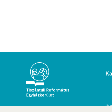
Ka
Tiszántúli Református
Egyházkerület
Ⓒ 2
Min