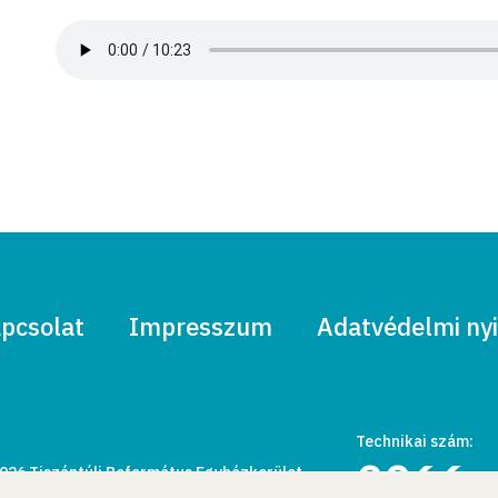
pcsolat
Impresszum
Adatvédelmi nyi
Technikai szám:
0066
026 Tiszántúli Református Egyházkerület.
den jog fenntartva