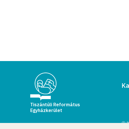
Ka
Tiszántúli Református
Egyházkerület
Ⓒ 2
Min