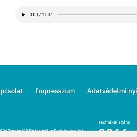
pcsolat
Impresszum
Adatvédelmi nyi
Technikai szám:
0066
026 Tiszántúli Református Egyházkerület.
den jog fenntartva