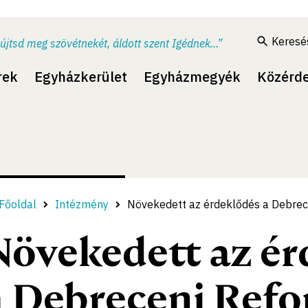
Keresé
újtsd meg szövétnekét, áldott szent Igédnek...”
rek
Egyházkerület
Egyházmegyék
Közérd
Főoldal
Intézmény
Növekedett az érdeklődés a Debrec
Növekedett az ér
a Debreceni Ref