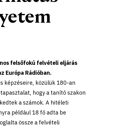
gyetem
os felsőfokú felvételi eljárás
 az Európa Rádióban.
us képzéseire, közülük 180-an
 tapasztalat, hogy a tanító szakon
edtek a számok. A hitéleti
nyra például 18 fő adta be
glalta össze a felvételi