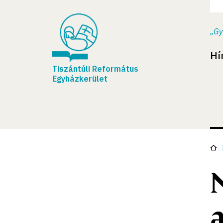
„Gy
Hí
Tiszántúli Református
Egyházkerület