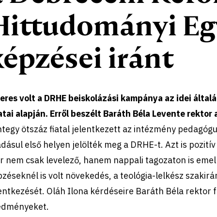
Hittudományi E
képzései iránt
eres volt a DRHE beiskolázási kampánya az idei általán
tai alapján. Erről beszélt Baráth Béla Levente rektor
tegy ötszáz fiatal jelentkezett az intézmény pedagóg
dásul első helyen jelölték meg a DRHE-t. Azt is pozitív
 nem csak levelező, hanem nappali tagozaton is emelk
zéseknél is volt növekedés, a teológia-lelkész szakirá
entkezését. Oláh Ilona kérdéseire Baráth Béla rektor fo
edményeket.