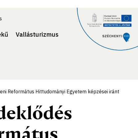
s
ekű
Vallásturizmus
eni Református Hittudományi Egyetem képzései iránt
deklődés
ormátus