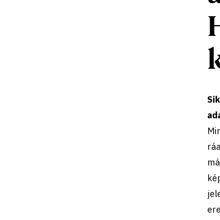
Sik
ada
Min
ráa
már
kép
jel
er