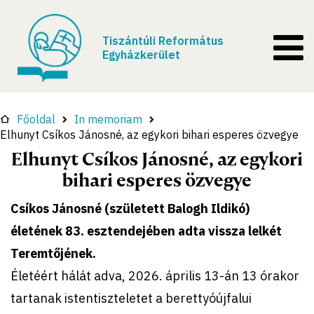
Tiszántúli Református
Egyházkerület
Főoldal
In memoriam
Elhunyt Csíkos Jánosné, az egykori bihari esperes özvegye
Elhunyt Csíkos Jánosné, az egykori
bihari esperes özvegye
Csíkos Jánosné (született Balogh Ildikó)
életének 83. esztendejében adta vissza lelkét
Teremtőjének.
Életéért hálát adva, 2026. április 13-án 13 órakor
tartanak istentiszteletet a berettyóújfalui