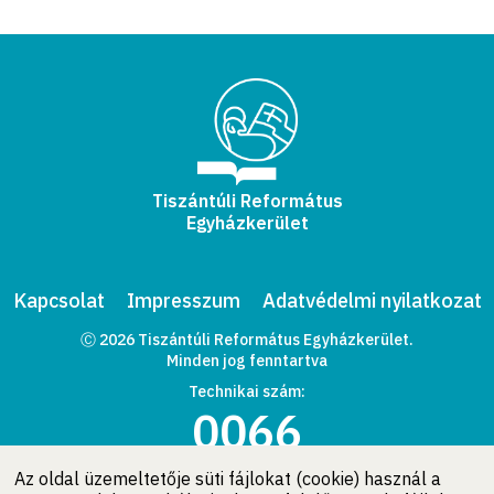
Tiszántúli Református
Egyházkerület
Kapcsolat
Impresszum
Adatvédelmi nyilatkozat
Ⓒ 2026 Tiszántúli Református Egyházkerület.
Minden jog fenntartva
Technikai szám:
0066
Az oldal üzemeltetője süti fájlokat (cookie) használ a