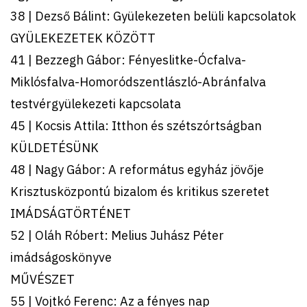
38 | Dezső Bálint: Gyülekezeten belüli kapcsolatok
GYÜLEKEZETEK KÖZÖTT
41 | Bezzegh Gábor: Fényeslitke-Ócfalva-
Miklósfalva-Homoródszentlászló-Abránfalva
testvérgyülekezeti kapcsolata
45 | Kocsis Attila: Itthon és szétszórtságban
KÜLDETÉSÜNK
48 | Nagy Gábor: A református egyház jövője
Krisztusközpontú bizalom és kritikus szeretet
IMÁDSÁGTÖRTÉNET
52 | Oláh Róbert: Melius Juhász Péter
imádságoskönyve
MŰVÉSZET
55 | Vojtkó Ferenc: Az a fényes nap