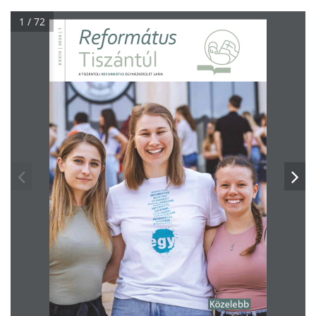
1 / 72
Református
XXXIV | 2026 | 1
Tiszántúl
REFORMÁTUS
A TISZÁNTÚLI 
 EGYHÁZKERÜLET LAPJA
Közelebb