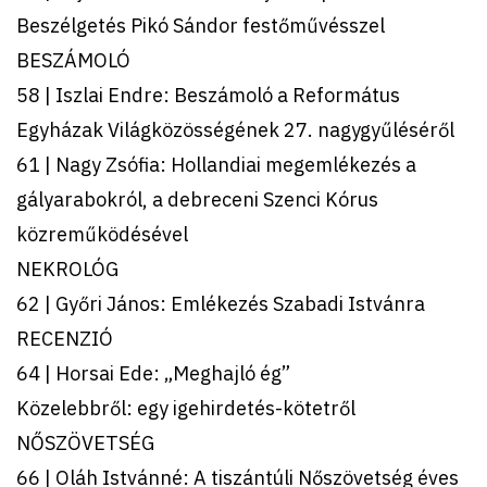
Beszélgetés Pikó Sándor festőművésszel
BESZÁMOLÓ
58 | Iszlai Endre: Beszámoló a Református
Egyházak Világközösségének 27. nagygyűléséről
61 | Nagy Zsófia: Hollandiai megemlékezés a
gályarabokról, a debreceni Szenci Kórus
közreműködésével
NEKROLÓG
62 | Győri János: Emlékezés Szabadi Istvánra
RECENZIÓ
64 | Horsai Ede: „Meghajló ég”
Közelebbről: egy igehirdetés-kötetről
NŐSZÖVETSÉG
66 | Oláh Istvánné: A tiszántúli Nőszövetség éves