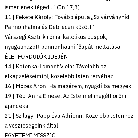
ismerjenek téged…” (Jn 17,3)
11 | Fekete Károly: Tovább épül a „Szivárványhíd
Pannonhalma és Debrecen között”
Várszegi Asztrik római katolikus püspök,
nyugalmazott pannonhalmi főapát méltatása
ÉLETFORDULÓK IDEJÉN
14 | Katonka-Loment Viola: Távolabb az
elképzeléseimtől, közelebb Isten tervéhez
16 | Mózes Áron: Ha megérem, nyugdíjba megyek
19 | Tébi Anna Emese: Az Istennel megélt öröm
ajándéka
21 | Szilágyi-Papp Éva Adrienn: Közelebb Istenhez
a veszteségeink által
EGYETEMI MISSZIÓ