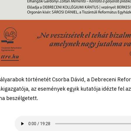
gályarabok történetét Csorba Dávid, a Debreceni Re
kigazgatója, az események egyik kutatója idézte fel a
na beszélgetett.