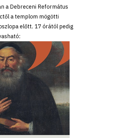
-án a Debreceni Református
től a templom mögötti
zlopa előtt. 17 órától pedig
lvasható: