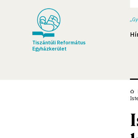
„Gy
Hí
Tiszántúli Református
Egyházkerület
Ist
I