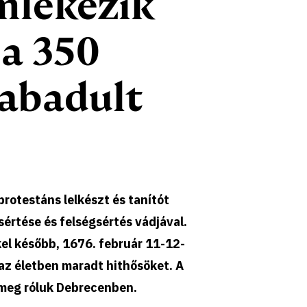
mlékezik
 a 350
zabadult
rotestáns lelkészt és tanítót
sértése és felségsértés vádjával.
kel később, 1676. február 11-12-
 az életben maradt hithősöket. A
meg róluk Debrecenben.