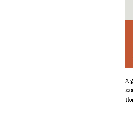
A 
sza
Ilo