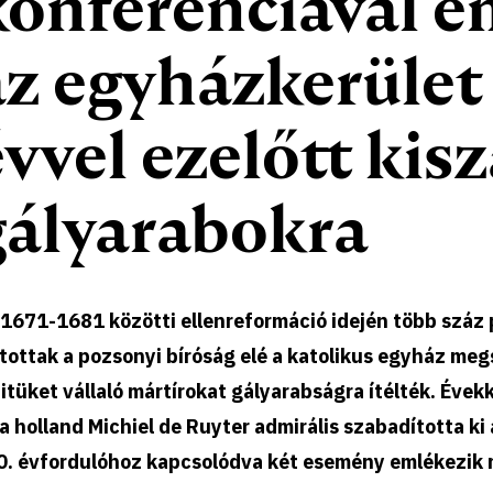
konferenciával e
az egyházkerület
évvel ezelőtt kis
gályarabokra
1671-1681 közötti ellenreformáció idején több száz p
ítottak a pozsonyi bíróság elé a katolikus egyház meg
itüket vállaló mártírokat gályarabságra ítélték. Évek
a holland Michiel de Ruyter admirális szabadította ki
0. évfordulóhoz kapcsolódva két esemény emlékezik 