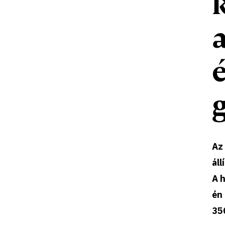
Az 
áll
A h
én 
35