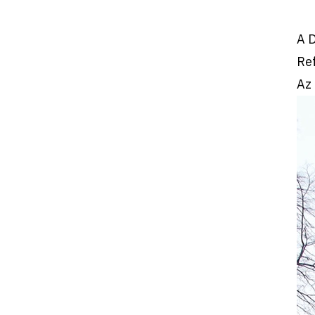
A 
Re
Az 