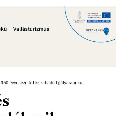
s
ekű
Vallásturizmus
a 350 évvel ezelőtt kiszabadult gályarabokra
és