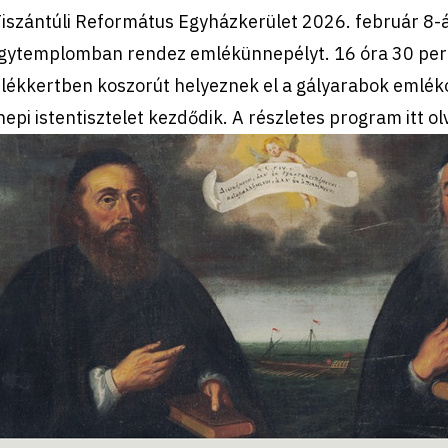
Tiszántúli Református Egyházkerület 2026. február 8
gytemplomban rendez emlékünnepélyt. 16 óra 30 perc
ékkertben koszorút helyeznek el a gályarabok emlékos
epi istentisztelet kezdődik. A részletes program itt o