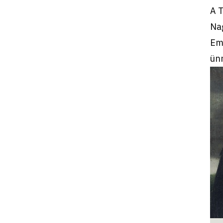
A 
Na
Eml
ünn