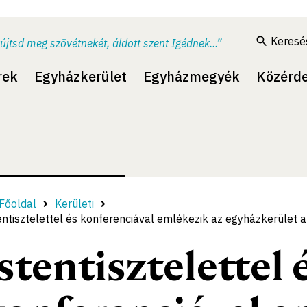
Keresé
újtsd meg szövétnekét, áldott szent Igédnek...”
rek
Egyházkerület
Egyházmegyék
Közérd
Főoldal
Kerületi
entisztelettel és konferenciával emlékezik az egyházkerület 
stentisztelettel 