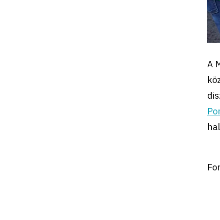
A M
köz
dis
Po
hal
Fo