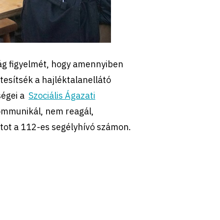
ság figyelmét, hogy amennyiben
tesítsék a hajléktalanellátó
ségei a
Szociális Ágazati
ommunikál, nem reagál,
atot a 112-es segélyhívó számon.