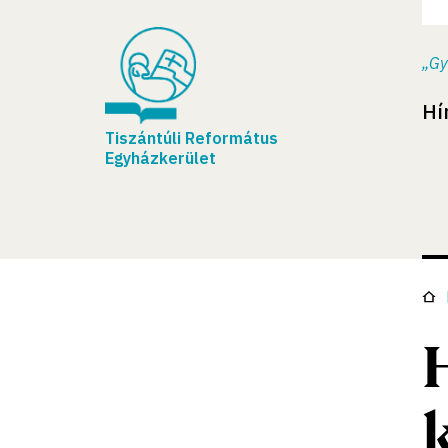
„Gy
Hí
Tiszántúli Református
Egyházkerület