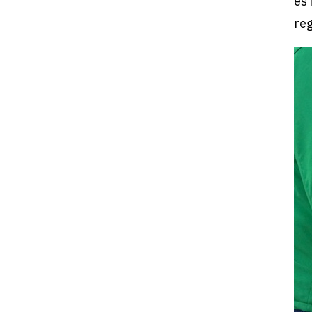
és 
reg