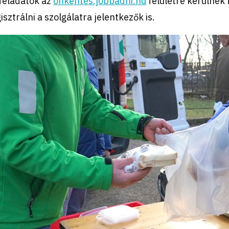
feladatok az
önkéntes.jobbadni.hu
felületre kerülnek 
isztrálni a szolgálatra jelentkezők is.