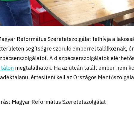
agyar Református Szeretetszolgálat felhívja a lakos
területen segítségre szoruló emberrel találkoznak, ér
zpécserszolgálatot. A diszpécserszolgálatok elérhető
rtálon
megtalálhatók. Ha az utcán talált ember nem k
adéktalanul értesíteni kell az Országos Mentőszolgál
rrás: Magyar Református Szeretetszolgálat