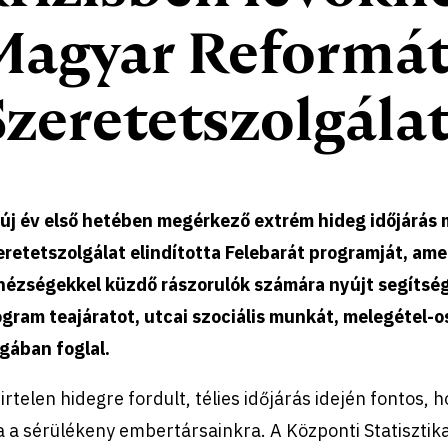
Magyar Reformá
Szeretetszolgála
 új év első hetében megérkező extrém hideg időjárás
retetszolgálat elindította Felebarát programját, ame
ézségekkel küzdő rászorulók számára nyújt segítséget
gram teajáratot, utcai szociális munkát, melegétel-o
gában foglal.
irtelen hidegre fordult, télies időjárás idején fontos,
 a sérülékeny embertársainkra. A Központi Statisztika