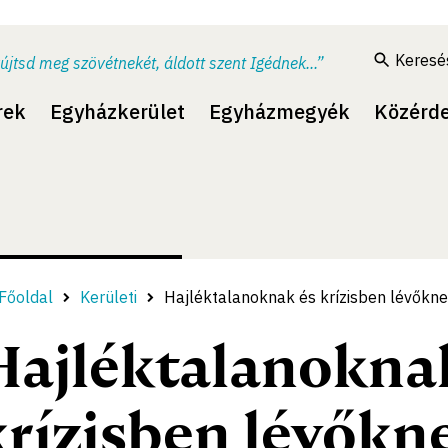
Keresé
újtsd meg szövétnekét, áldott szent Igédnek...”
rek
Egyházkerület
Egyházmegyék
Közérd
Főoldal
Kerületi
Hajléktalanoknak és krízisben lévőkne
Hajléktalanokna
krízisben lévőkne