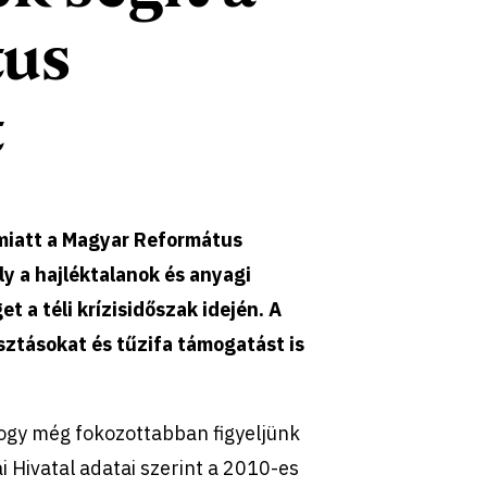
tus
t
 miatt a Magyar Református
ly a hajléktalanok és anyagi
 a téli krízisidőszak idején. A
sztásokat és tűzifa támogatást is
 hogy még fokozottabban figyeljünk
i Hivatal adatai szerint a 2010-es