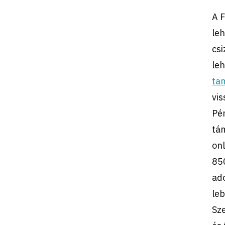
A F
leh
csi
leh
ta
vi
Pén
tá
onl
85
ad
leb
Sz