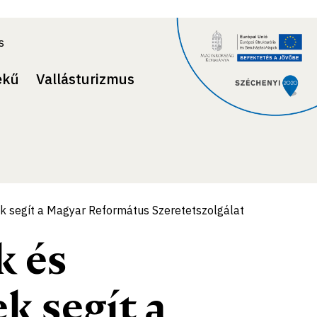
s
ekű
Vallásturizmus
k segít a Magyar Református Szeretetszolgálat
k és
k segít a