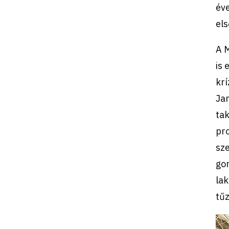
év
els
A 
is 
krí
Jan
tak
pr
sze
go
lak
tűz