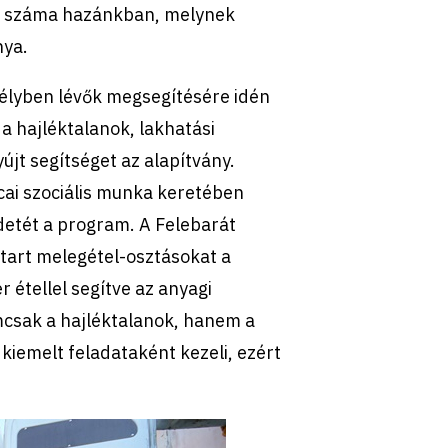
ak száma hazánkban, melynek
nya.
élyben lévők megsegítésére idén
 a hajléktalanok, lakhatási
jt segítséget az alapítvány.
cai szociális munka keretében
detét a program. A Felebarát
tart melegétel-osztásokat a
 étellel segítve az anyagi
mcsak a hajléktalanok, hanem a
 kiemelt feladataként kezeli, ezért