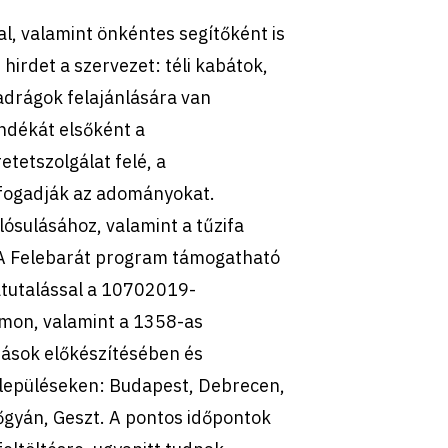
l, valamint önkéntes segítőként is
hirdet a szervezet: téli kabátok,
adrágok felajánlására van
ndékát elsőként a
etetszolgálat felé, a
 fogadják az adományokat.
ósulásához, valamint a tűzifa
 A Felebarát program támogatható
átutalással a 10702019-
on, valamint a 1358-as
tások előkészítésében és
településeken: Budapest, Debrecen,
gyán, Geszt. A pontos időpontok