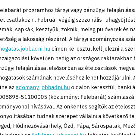
elebarát programhoz tárgyi vagy pénzügyi felajánlássa
et csatlakozni. Február végéig szezonális ruhagyűjtést 
zmák, sapkák, kesztyűk, zoknik, meleg pulóverek és n
etőség a lakosság részéről. A tárgyi adományozás szá
mogatas.jobbadni.hu
címen keresztül kell jelezni a szer
sszaigazolást követően pedig az országos raktárakban
zügyi felajánlással elsősorban az ételosztások megval
mogatások számának növeléséhez lehet hozzájárulni.
ine az
adomany.jobbadni.hu
oldalon keresztül, banki 
008898-51100005 (közlemény: Felebarát) számlaszám
ományvonal hívásával. Az önkéntes segítők az ételosz
onyolításában tudnak szerepet vállalni a következő 
eged, Hódmezővásárhely, Ózd, Pápa, Sárospatak, Mező