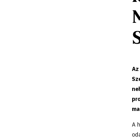
Az
Sze
neh
pro
ma
A h
oda