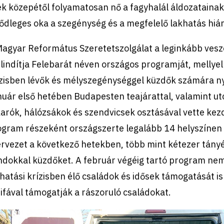
ek közepétől folyamatosan nő a fagyhalál áldozatain
ődleges oka a szegénység és a megfelelő lakhatás hiá
Magyar Református Szeretetszolgálat a leginkább vesz
elindítja Felebarát néven országos programját, mellyel
zisben lévők és mélyszegénységgel küzdők számára nyú
uár első hetében Budapesten teajárattal, valamint ut
arók, hálózsákok és szendvicsek osztásával vette kez
ogram részeként országszerte legalább 14 helyszínen 
rvezet a következő hetekben, több mint kétezer tányér
ndokkal küzdőket. A február végéig tartó program ne
hatási krízisben élő családok és idősek támogatását is
ifával támogatják a rászoruló családokat.