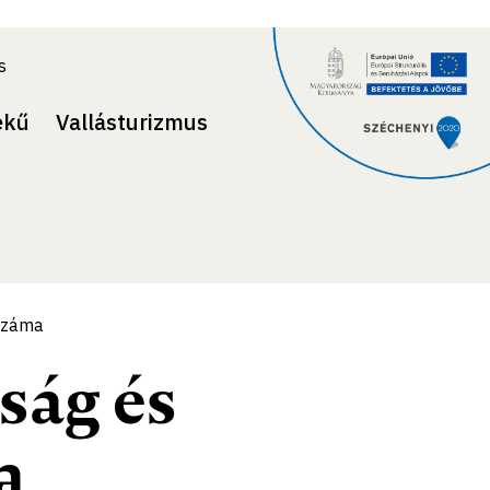
s
ekű
Vallásturizmus
 száma
ság és
a