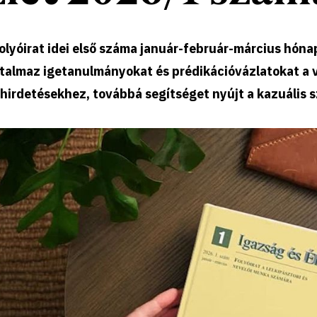
olyóirat idei első száma január-február-március hóna
rtalmaz igetanulmányokat és prédikációvázlatokat a 
hirdetésekhez, továbbá segítséget nyújt a kazuális 