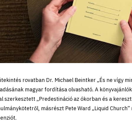
itekintés rovatban Dr. Michael Beintker „És ne vígy m
őadásának magyar fordítása olvasható. A könyvajánlók
tal szerkesztett „Predestináció az ókorban és a kere
ulmánykötetről, másrészt Pete Ward „Liquid Church” 
enziót.