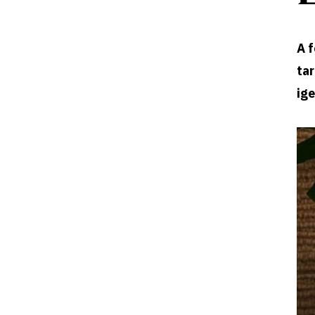
A f
ta
ige