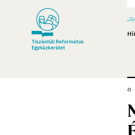
„Gy
Hí
Tiszántúli Református
Egyházkerület