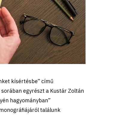
inket kísértésbe” című
 sorában egyrészt a Kustár Zoltán
sztyén hagyományban”
monográfiájáról találunk