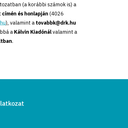
tozatban (a korábbi számok is) a
 címén és honlapján
(4026
.hu
), valamint a
tovabbk@drk.hu
ábbá a
Kálvin Kiadónál
valamint a
ltban
.
latkozat