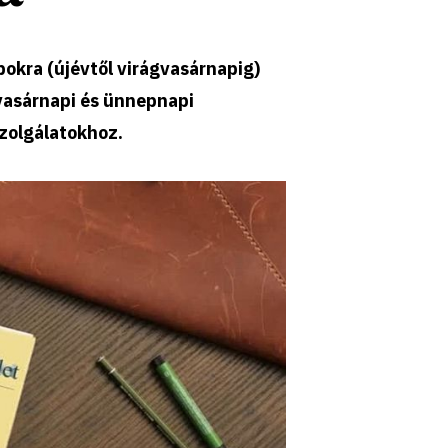
pokra (újévtől virágvasárnapig)
vasárnapi és ünnepnapi
szolgálatokhoz.