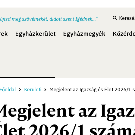
Keresé
újtsd meg szövétnekét, áldott szent Igédnek...”
rek
Egyházkerület
Egyházmegyék
Közérd
Főoldal
Kerületi
Megjelent az Igazság és Élet 2026/1
Megjelent az Igaz
Élet 2026/1 szám