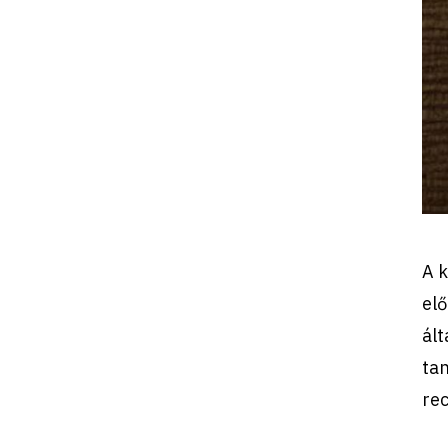
A k
el
ál
tan
rec