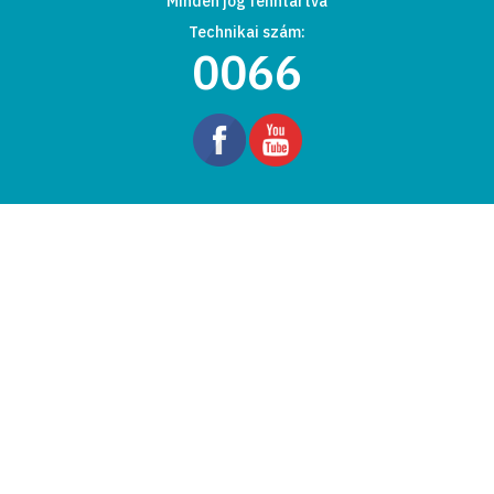
Minden jog fenntartva
Technikai szám:
0066