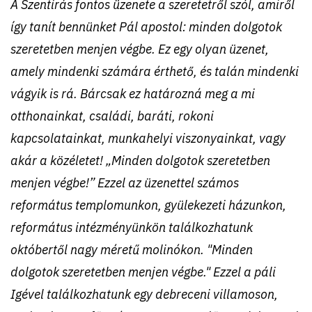
A Szentírás fontos üzenete a szeretetről szól, amiről
így tanít bennünket Pál apostol: minden dolgotok
szeretetben menjen végbe. Ez egy olyan üzenet,
amely mindenki számára érthető, és talán mindenki
vágyik is rá. Bárcsak ez határozná meg a mi
otthonainkat, családi, baráti, rokoni
kapcsolatainkat, munkahelyi viszonyainkat, vagy
akár a közéletet! „Minden dolgotok szeretetben
menjen végbe!” Ezzel az üzenettel számos
református templomunkon, gyülekezeti házunkon,
református intézményünkön találkozhatunk
októbertől nagy méretű molinókon. "Minden
dolgotok szeretetben menjen végbe." Ezzel a páli
Igével találkozhatunk egy debreceni villamoson,