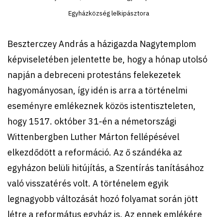
Egyházközség lelkipásztora
Beszterczey András a házigazda Nagytemplom
képviseletében jelentette be, hogy a hónap utolsó
napján a debreceni protestáns felekezetek
hagyományosan, így idén is arra a történelmi
eseményre emlékeznek közös istentiszteleten,
hogy 1517. október 31-én a németországi
Wittenbergben Luther Márton fellépésével
elkezdődött a reformáció. Az ő szándéka az
egyházon belüli hitújítás, a Szentírás tanításához
való visszatérés volt. A történelem egyik
legnagyobb változását hozó folyamat során jött
létre a református egyház is. Az ennek emlékére