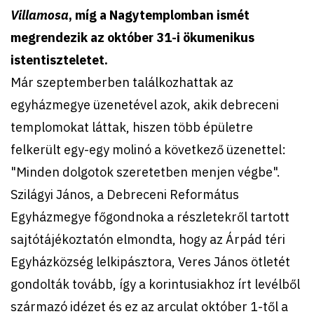
Villamosa
, míg a Nagytemplomban ismét
megrendezik az október 31-i ökumenikus
istentiszteletet.
Már szeptemberben találkozhattak az
egyházmegye üzenetével azok, akik debreceni
templomokat láttak, hiszen több épületre
felkerült egy-egy molinó a következő üzenettel:
"Minden dolgotok szeretetben menjen végbe".
Szilágyi János, a Debreceni Református
Egyházmegye főgondnoka a részletekről tartott
sajtótájékoztatón elmondta, hogy az Árpád téri
Egyházközség lelkipásztora, Veres János ötletét
gondolták tovább, így a korintusiakhoz írt levélből
származó idézet és ez az arculat október 1-től a