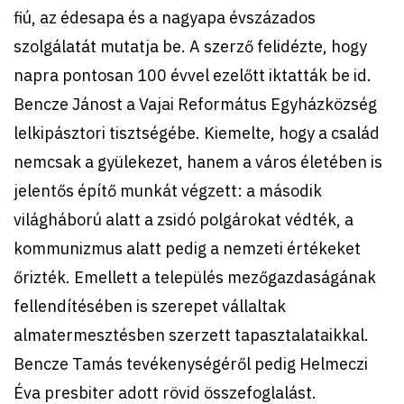
fiú, az édesapa és a nagyapa évszázados
szolgálatát mutatja be. A szerző felidézte, hogy
napra pontosan 100 évvel ezelőtt iktatták be id.
Bencze Jánost a Vajai Református Egyházközség
lelkipásztori tisztségébe. Kiemelte, hogy a család
nemcsak a gyülekezet, hanem a város életében is
jelentős építő munkát végzett: a második
világháború alatt a zsidó polgárokat védték, a
kommunizmus alatt pedig a nemzeti értékeket
őrizték. Emellett a település mezőgazdaságának
fellendítésében is szerepet vállaltak
almatermesztésben szerzett tapasztalataikkal.
Bencze Tamás tevékenységéről pedig Helmeczi
Éva presbiter adott rövid összefoglalást.