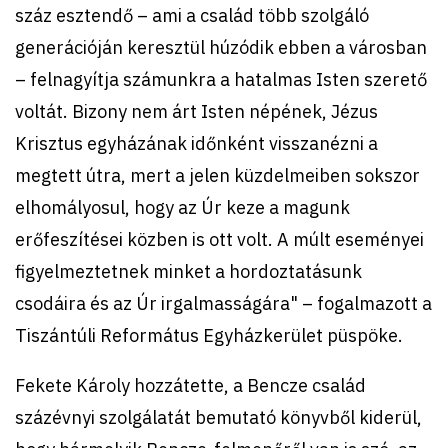
száz esztendő – ami a család több szolgáló
generációján keresztül húzódik ebben a városban
– felnagyítja számunkra a hatalmas Isten szerető
voltát. Bizony nem árt Isten népének, Jézus
Krisztus egyházának időnként visszanézni a
megtett útra, mert a jelen küzdelmeiben sokszor
elhomályosul, hogy az Úr keze a magunk
erőfeszítései közben is ott volt. A múlt eseményei
figyelmeztetnek minket a hordoztatásunk
csodáira és az Úr irgalmasságára" – fogalmazott a
Tiszántúli Református Egyházkerület püspöke.
Fekete Károly hozzátette, a Bencze család
százévnyi szolgálatát bemutató könyvből kiderül,