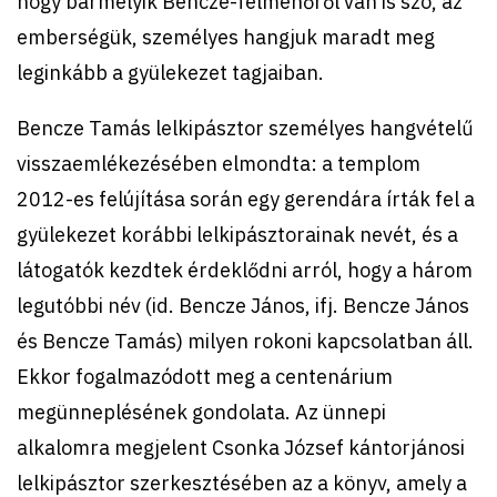
hogy bármelyik Bencze-felmenőről van is szó, az
emberségük, személyes hangjuk maradt meg
leginkább a gyülekezet tagjaiban.
Bencze Tamás lelkipásztor személyes hangvételű
visszaemlékezésében elmondta: a templom
2012-es felújítása során egy gerendára írták fel a
gyülekezet korábbi lelkipásztorainak nevét, és a
látogatók kezdtek érdeklődni arról, hogy a három
legutóbbi név (id. Bencze János, ifj. Bencze János
és Bencze Tamás) milyen rokoni kapcsolatban áll.
Ekkor fogalmazódott meg a centenárium
megünneplésének gondolata. Az ünnepi
alkalomra megjelent Csonka József kántorjánosi
lelkipásztor szerkesztésében az a könyv, amely a