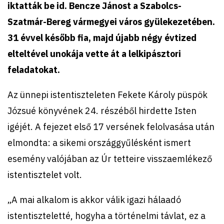
iktatták be id. Bencze Jánost a Szabolcs-
Szatmár-Bereg vármegyei város gyülekezetében.
31 évvel később fia, majd újabb négy évtized
elteltével unokája vette át a lelkipásztori
feladatokat.
Az ünnepi istentiszteleten Fekete Károly püspök
Józsué könyvének 24. részéből hirdette Isten
igéjét. A fejezet első 17 versének felolvasása után
elmondta: a sikemi országgyűlésként ismert
esemény valójában az Úr tetteire visszaemlékező
istentisztelet volt.
„A mai alkalom is akkor válik igazi hálaadó
istentiszteletté, hogyha a történelmi távlat, ez a