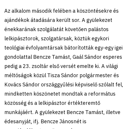
Az alkalom második felében a köszöntésekre és
ajándékok átadására került sor. A gyülekezet
énekkarának szolgálatát követően palástos
lelkipásztorok, szolgatársak, köztük egykori
teológiai évfolyamtársak bátorították egy-egy igei
gondolattal Bencze Tamást, Gaál Sándor esperes
pedig a 23. zsoltár első versét emelte ki. A világi
méltóságok közül Tisza Sándor polgármester és
Kovács Sándor országgyűlési képviselő szólalt fel,
mindketten köszönetet mondtak a református
közösség és a lelkipásztor értékteremtő
munkájáért. A gyülekezet Bencze Tamást, illetve
édesanyját, ifj. Bencze Jánosnét is