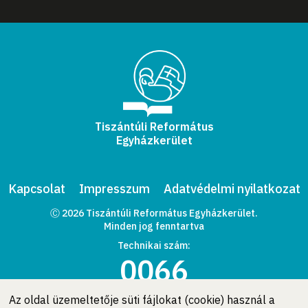
Tiszántúli Református
Egyházkerület
Kapcsolat
Impresszum
Adatvédelmi nyilatkozat
Ⓒ 2026 Tiszántúli Református Egyházkerület.
Minden jog fenntartva
Technikai szám:
0066
Az oldal üzemeltetője süti fájlokat (cookie) használ a