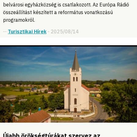
belvárosi egyházközség is csatlakozott. Az Európa Rádió
összeállítást készített a református vonatkozású
programokról.
--
Turisztikai Hírek
- 2025/08/14
Újabb örökségtúrákat szervez az