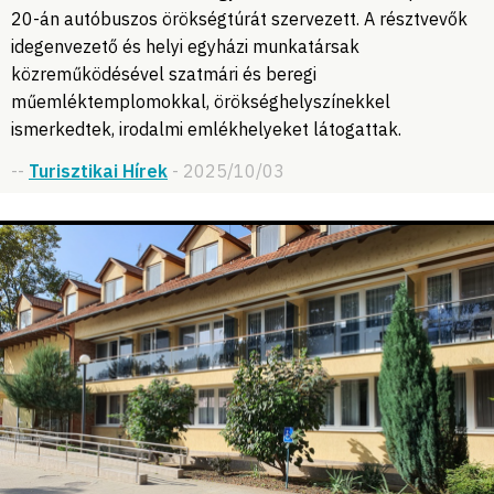
20-án autóbuszos örökségtúrát szervezett. A résztvevők
idegenvezető és helyi egyházi munkatársak
közreműködésével szatmári és beregi
műemléktemplomokkal, örökséghelyszínekkel
ismerkedtek, irodalmi emlékhelyeket látogattak.
--
Turisztikai Hírek
- 2025/10/03