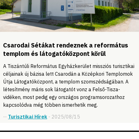
Csarodai Sétákat rendeznek a református
templom és látogatóközpont körül
A Tiszántúli Református Egyházkerület missziós turisztikai
céljainak új bázisa lett Csarodán a Középkori Templomok
Útja Látogatóközpont, a templom szomszédságában. A
létesítmény máris sok látogatót vonz a Felső-Tisza-
vidéken, most pedig egy országos programsorozathoz
kapcsolódva még többen ismerhetik meg.
--
Turisztikai Hírek
- 2025/08/15