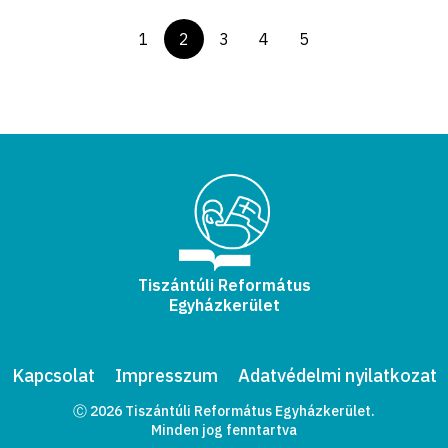
1
2
3
4
5
Tiszántúli Református
Egyházkerület
Kapcsolat
Impresszum
Adatvédelmi nyilatkozat
Ⓒ 2026 Tiszántúli Református Egyházkerület.
Minden jog fenntartva