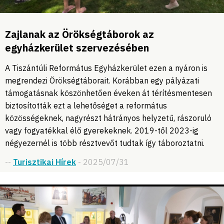
Zajlanak az Örökségtáborok az
egyházkerület szervezésében
A Tiszántúli Református Egyházkerület ezen a nyáron is
megrendezi Örökségtáborait. Korábban egy pályázati
támogatásnak köszönhetően éveken át térítésmentesen
biztosították ezt a lehetőséget a református
közösségeknek, nagyrészt hátrányos helyzetű, rászoruló
vagy fogyatékkal élő gyerekeknek. 2019-től 2023-ig
négyezernél is több résztvevőt tudtak így táboroztatni.
--
Turisztikai Hírek
- 2025/07/31