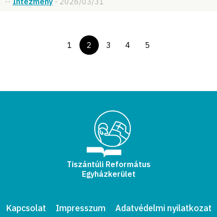
--
Intézmény
- 2026/03/31
1
2
3
4
5
Tiszántúli Református
Egyházkerület
Kapcsolat
Impresszum
Adatvédelmi nyilatkozat