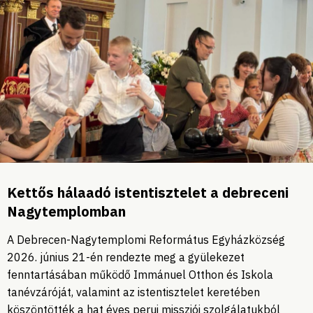
Kettős hálaadó istentisztelet a debreceni
Nagytemplomban
A Debrecen-Nagytemplomi Református Egyházközség
2026. június 21-én rendezte meg a gyülekezet
fenntartásában működő Immánuel Otthon és Iskola
tanévzáróját, valamint az istentisztelet keretében
köszöntötték a hat éves perui missziói szolgálatukból