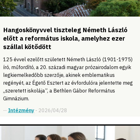
Hangoskönyvvel tiszteleg Németh László
előtt a református iskola, amelyhez ezer
szállal kötődött
125 évvel ezelőtt született Németh László (1901-1975)
író, műfordító, a 20. századi magyar prózairodalom egyik
legkiemelkedőbb szerzője, akinek emblematikus
regényét, az Égető Esztert az évfordulóra jelentette meg
„szeretett iskolája”, a Bethlen Gábor Református
Gimnázium.
--
Intézmény
- 2026/04/28