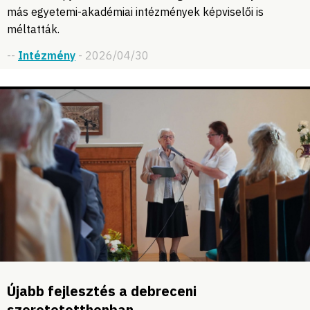
más egyetemi-akadémiai intézmények képviselői is
méltatták.
--
Intézmény
- 2026/04/30
Újabb fejlesztés a debreceni
szeretetotthonban