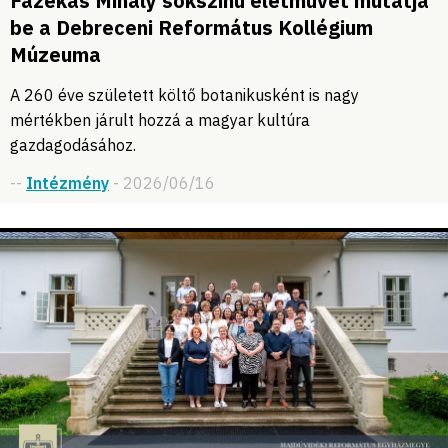
Fazekas Mihály sokszínű életművét mutatja
be a Debreceni Református Kollégium
Múzeuma
A 260 éve született költő botanikusként is nagy
mértékben járult hozzá a magyar kultúra
gazdagodásához.
--
Intézmény
- 2026/06/16