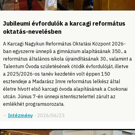
Jubileumi évfordulók a karcagi református
oktatás-nevelésben
A Karcagi Nagykun Református Oktatási Központ 2026-
ban egyszerre ünnepli a gimnázium alapításának 350., a
református általános iskola újraindításának 30., valamint a
Talentum Óvoda születésének ötödik évfordulóját, illetve
a 2025/2026-os tanév kezdetén volt éppen 150
esztendeje a Madarász Imre református lelkész által
életre hívott első karcagi óvoda alapításának a Csokonai
utcán. Június 7-én ünnepi istentisztelettel zárult az
emlékhét programsorozata.
--
Intézmény
- 2026/06/23