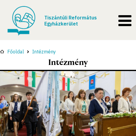
Tiszántúli Református
Egyházkerület
Főoldal
Intézmény
Intézmény