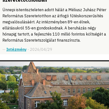
Ünnepi istentiszteleten adott hálát a Méliusz Juhász Péter
Református Szeretetotthon az átfogó fűtéskorszerűsítés
megvalósulásáért. Az intézményben 89-en élnek,
ellátásukról 55-en gondoskodnak. A beruházás négy
hónapig tartott, a fejlesztés 110 millió forintos költségét a
Református Szeretetszolgálat finanszírozta.
--
Intézmény
- 2026/04/29