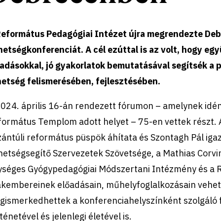
Református Pedagógiai Intézet újra megrendezte De
etségkonferenciát. A cél ezúttal is az volt, hogy e
őadásokkal, jó gyakorlatok bemutatásával segítsék a
hetség felismerésében, fejlesztésében.
2024. április 16-án rendezett fórumon – amelynek idé
formátus Templom adott helyet – 75-en vettek részt. 
zántúli református püspök áhítata és Szontagh Pál ig
hetségsegítő Szervezetek Szövetsége, a Mathias Corvi
ységes Gyógypedagógiai Módszertani Intézmény és a R
akembereinek előadásain, műhelyfoglalkozásain vehet
gismerkedhettek a konferenciahelyszínként szolgáló 
ténetével és jelenlegi életével is.