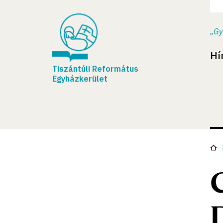
„Gy
Hí
Tiszántúli Református
Egyházkerület