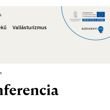
s
ekű
Vallásturizmus
n
ferencia