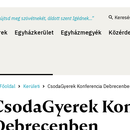
Keresé
újtsd meg szövétnekét, áldott szent Igédnek...”
rek
Egyházkerület
Egyházmegyék
Közérd
Főoldal
Kerületi
CsodaGyerek Konferencia Debrecenbe
CsodaGyerek Kon
Debrecenben