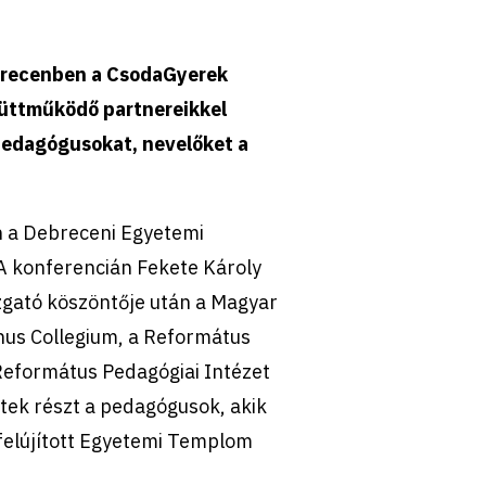
brecenben a CsodaGyerek
gyüttműködő partnereikkel
 pedagógusokat, nevelőket a
n a Debreceni Egyetemi
A konferencián Fekete Károly
azgató köszöntője után a Magyar
nus Collegium, a Református
eformátus Pedagógiai Intézet
tek részt a pedagógusok, akik
felújított Egyetemi Templom