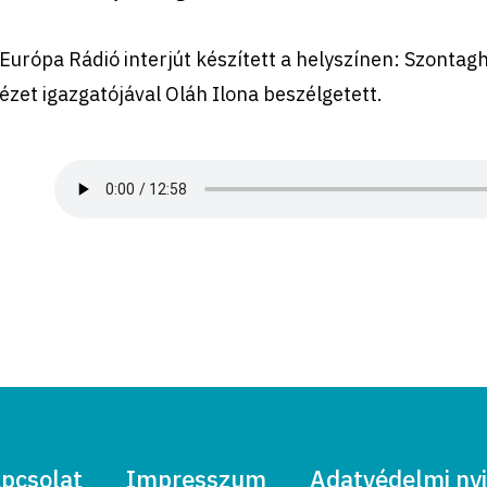
Európa Rádió interjút készített a helyszínen: Szontag
ézet igazgatójával Oláh Ilona beszélgetett.
pcsolat
Impresszum
Adatvédelmi nyi