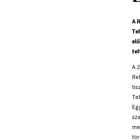
A 
Teh
el
te
A 
Re
tis
Te
Eg
sz
me
tör