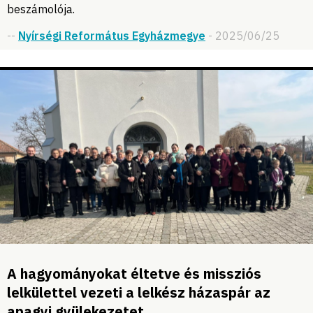
beszámolója.
--
Nyírségi Református Egyházmegye
- 2025/06/25
A hagyományokat éltetve és missziós
lelkülettel vezeti a lelkész házaspár az
apagyi gyülekezetet