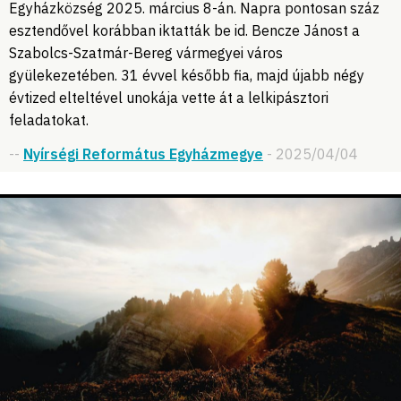
Egyházközség 2025. március 8-án. Napra pontosan száz
esztendővel korábban iktatták be id. Bencze Jánost a
Szabolcs-Szatmár-Bereg vármegyei város
gyülekezetében. 31 évvel később fia, majd újabb négy
évtized elteltével unokája vette át a lelkipásztori
feladatokat.
--
Nyírségi Református Egyházmegye
- 2025/04/04