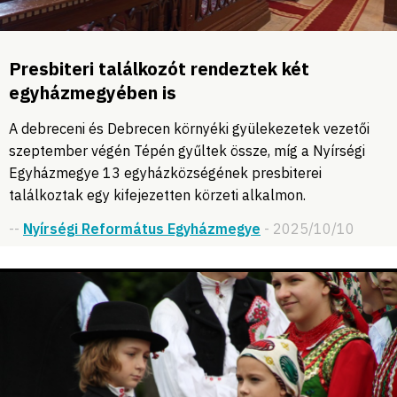
Presbiteri találkozót rendeztek két
egyházmegyében is
A debreceni és Debrecen környéki gyülekezetek vezetői
szeptember végén Tépén gyűltek össze, míg a Nyírségi
Egyházmegye 13 egyházközségének presbiterei
találkoztak egy kifejezetten körzeti alkalmon.
--
Nyírségi Református Egyházmegye
- 2025/10/10