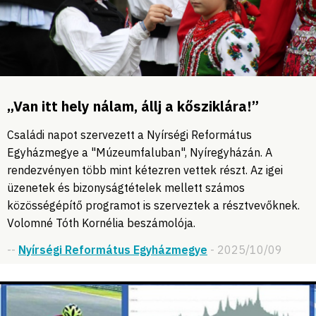
„Van itt hely nálam, állj a kősziklára!”
Családi napot szervezett a Nyírségi Református
Egyházmegye a "Múzeumfaluban", Nyíregyházán. A
rendezvényen több mint kétezren vettek részt. Az igei
üzenetek és bizonyságtételek mellett számos
közösségépítő programot is szerveztek a résztvevőknek.
Volomné Tóth Kornélia beszámolója.
--
Nyírségi Református Egyházmegye
- 2025/10/09