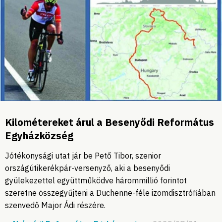
Kilométereket árul a Besenyődi Református
Egyházközség
Jótékonysági utat jár be Pető Tibor, szenior
országútikerékpár-versenyző, aki a besenyődi
gyülekezettel együttműködve hárommillió forintot
szeretne összegyűjteni a Duchenne-féle izomdisztrófiában
szenvedő Major Ádi részére.