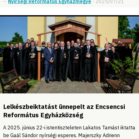
--
Nyírségi Református Egyházmegye
- 2025/07/21
Lelkészbeiktatást ünnepelt az Encsencsi
Református Egyházközség
A 2025. június 22-i istentiszteleten Lakatos Tamást iktatta
be Gaál Sándor nyírségi esperes. Majerszky Adrienn