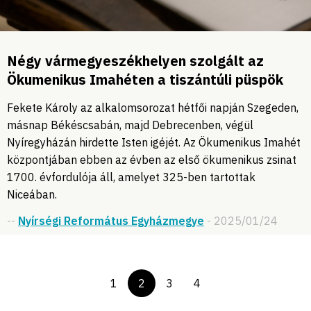
Négy vármegyeszékhelyen szolgált az
Ökumenikus Imahéten a tiszántúli püspök
Fekete Károly az alkalomsorozat hétfői napján Szegeden,
másnap Békéscsabán, majd Debrecenben, végül
Nyíregyházán hirdette Isten igéjét. Az Ökumenikus Imahét
központjában ebben az évben az első ökumenikus zsinat
1700. évfordulója áll, amelyet 325-ben tartottak
Niceában.
--
Nyírségi Református Egyházmegye
- 2025/01/24
1
2
3
4