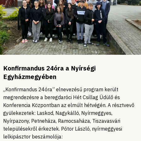
Konfirmandus 24óra a Nyírségi
Egyházmegyében
„Konfirmandus 24óra” elnevezésű program került
megrendezésre a beregdaróci Hét Csillag Üdülő és
Konferencia Központban az elmúlt hétvégén. A résztvevő
gyülekezetek: Laskod, Nagykálló, Nyírmeggyes,
Nyírpazony, Petneháza, Ramocsaháza, Tiszavasvári
településekről érkeztek. Pótor László, nyírmeggyesi
lelkipásztor beszámolója: