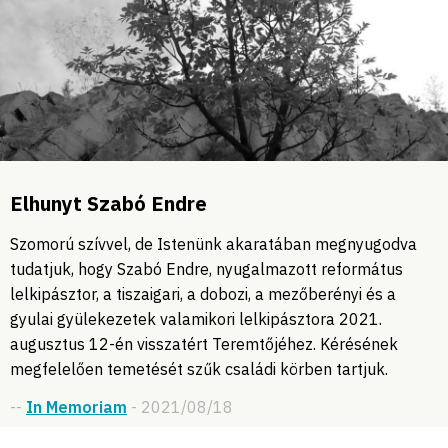
Elhunyt Szabó Endre
Szomorú szívvel, de Istenünk akaratában megnyugodva
tudatjuk, hogy Szabó Endre, nyugalmazott református
lelkipásztor, a tiszaigari, a dobozi, a mezőberényi és a
gyulai gyülekezetek valamikori lelkipásztora 2021.
augusztus 12-én visszatért Teremtőjéhez. Kérésének
megfelelően temetését szűk családi körben tartjuk.
--
In Memoriam
- 2021/08/18