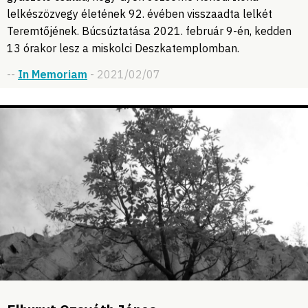
lelkészözvegy életének 92. évében visszaadta lelkét
Teremtőjének. Búcsúztatása 2021. február 9-én, kedden
13 órakor lesz a miskolci Deszkatemplomban.
--
In Memoriam
- 2021/02/07