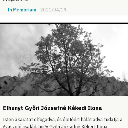
--
In Memoriam
- 2021/04/19
Elhunyt Győri Józsefné Kékedi Ilona
Isten akaratát elfogadva, és életéért hálát adva tudatja a
gyászoló család, hogy Győri Józsefné Kékedi Ilona