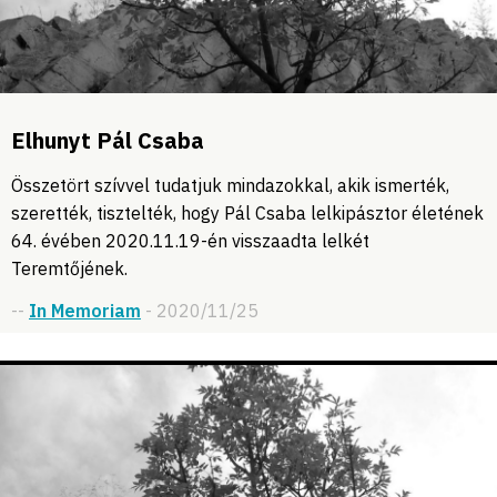
Elhunyt Pál Csaba
Összetört szívvel tudatjuk mindazokkal, akik ismerték,
szerették, tisztelték, hogy Pál Csaba lelkipásztor életének
64. évében 2020.11.19-én visszaadta lelkét
Teremtőjének.
--
In Memoriam
- 2020/11/25