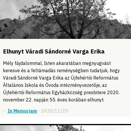
Elhunyt Váradi Sándorné Varga Erika
Mély fájdalommal, Isten akaratában megnyugvást
keresve és a feltámadás reménységben tudatjuk, hogy
Váradi Sándorné Varga Erika az Újfehértói Református
Általános Iskola és Óvoda intézményvezetője, az
Újfehértói Református Egyházközség presbitere 2020.
november 22. napján 55. éves korában elhunyt.
--
In Memoriam
- 2020/11/25