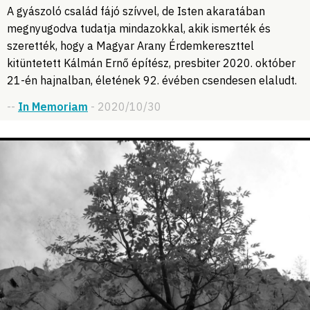
A gyászoló család fájó szívvel, de Isten akaratában
megnyugodva tudatja mindazokkal, akik ismerték és
szerették, hogy a Magyar Arany Érdemkereszttel
kitüntetett Kálmán Ernő építész, presbiter 2020. október
21-én hajnalban, életének 92. évében csendesen elaludt.
--
In Memoriam
- 2020/10/30