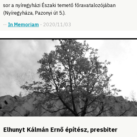
sor a nyíregyházi Északi temető főravatalozójában
(Nyíregyháza, Pazonyi út 5.).
--
In Memoriam
- 2020/11/03
Elhunyt Kálmán Ernő építész, presbiter