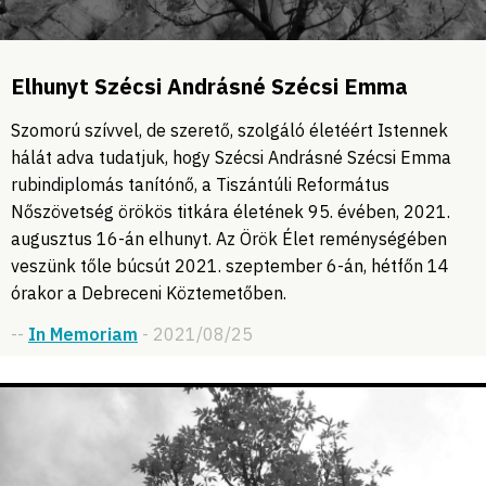
Elhunyt Szécsi Andrásné Szécsi Emma
Szomorú szívvel, de szerető, szolgáló életéért Istennek
hálát adva tudatjuk, hogy Szécsi Andrásné Szécsi Emma
rubindiplomás tanítónő, a Tiszántúli Református
Nőszövetség örökös titkára életének 95. évében, 2021.
augusztus 16-án elhunyt. Az Örök Élet reménységében
veszünk tőle búcsút 2021. szeptember 6-án, hétfőn 14
órakor a Debreceni Köztemetőben.
--
In Memoriam
- 2021/08/25