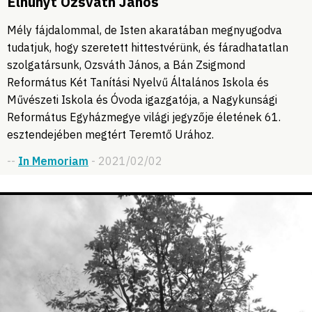
Elhunyt Ozsváth János
Mély fájdalommal, de Isten akaratában megnyugodva
tudatjuk, hogy szeretett hittestvérünk, és fáradhatatlan
szolgatársunk, Ozsváth János, a Bán Zsigmond
Református Két Tanítási Nyelvű Általános Iskola és
Művészeti Iskola és Óvoda igazgatója, a Nagykunsági
Református Egyházmegye világi jegyzője életének 61.
esztendejében megtért Teremtő Urához.
--
In Memoriam
- 2021/02/02