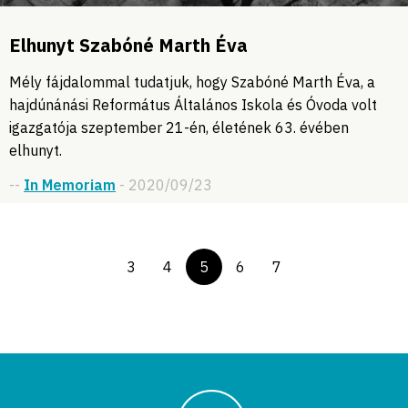
Elhunyt Szabóné Marth Éva
Mély fájdalommal tudatjuk, hogy Szabóné Marth Éva, a
hajdúnánási Református Általános Iskola és Óvoda volt
igazgatója szeptember 21-én, életének 63. évében
elhunyt.
--
In Memoriam
- 2020/09/23
3
4
5
6
7